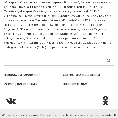
общероссийская политическая партия «Воля», АУЕ, батальоны «Азов» и
«Айдар». Признаны террористическими и запрещены: «Движение
Талибан», «Имарат Кавказ», «Исламское государство» (ИГ, ИГИЛ),
Джебхад-ан-Нусра, «АУМ Синрике», «Братья-мусульмане», «Аль-Каида в
странах исламского Магриба», «Сеть», «Колумбайн». В РФ признана
нежелательной деятельность «Открытой России», издания «Проект
Медиа». СМИ-иноагентами признаны: телеканал «Дождь», «Медуза»,
«Важные истории», «Голос Америки», радио «Свобода», The Insider,
«Медиазона», ОВД-инфо. Иноагентами признаны общество/центр
«Мемориал», «Аналитический Центр Юрия Левады», Сахаровский центр.
Instagram и Facebook (Metа) запрещены в РФ за экстремизм.
ПРАВИЛА ЦИТИРОВАНИЯ
СТАТИСТИКА ПОСЕЩЕНИЙ
РАЗМЕЩЕНИЕ РЕКЛАМЫ
ПОЗВОНИТЬ НАМ
We use cookies to ensure that you have the best experience on our website. If
© ООО «Лаборатория Новоcтей», 2003—2026.