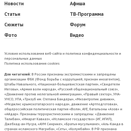
Новости
Афиша
Статьи
ТВ-Программа
Сюжеты
Форум
Фото
Видео
Условия использования веб-сайта и политика конфиденциальности и
персональных данных
Политика использования cookies
Для читателей:
В России признаны экстремистскими и запрещены
организации ФБК (Фонд борьбы с коррупцией, признан иноагентом),
Штабы Навального, «Национал-большевистская партия», «Свидетели
Иеговы», «Армия воли народа», «Русский общенациональный союз»,
«Движение против нелегальной иммиграции», «Правый сектор», УНА-
УНСО, УПА, «Тризуб им. Степана Бандеры», «Мизантропик дивижн»,
«Меджлис крымскотатарского народа», движение «Артподготовка»,
общероссийская политическая партия «Воля», АУЕ, батальоны «Азов» и
«Айдар». Признаны террористическими и запрещены: «Движение
Талибан», «Имарат Кавказ», «Исламское государство» (ИГ, ИГИЛ),
Джебхад-ан-Нусра, «АУМ Синрике», «Братья-мусульмане», «Аль-Каида в
странах исламского Магриба», «Сеть», «Колумбайн». В РФ признана