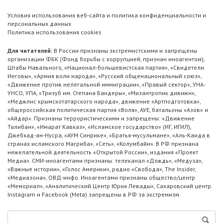
Условия использования веб-сайта и политика конфиденциальности и
персональных данных
Политика использования cookies
Для читателей:
В России признаны экстремистскими и запрещены
организации ФБК (Фонд борьбы с коррупцией, признан иноагентом),
Штабы Навального, «Национал-большевистская партия», «Свидетели
Иеговы», «Армия воли народа», «Русский общенациональный союз»,
«Движение против нелегальной иммиграции», «Правый сектор», УНА-
УНСО, УПА, «Тризуб им. Степана Бандеры», «Мизантропик дивижн»,
«Меджлис крымскотатарского народа», движение «Артподготовка»,
общероссийская политическая партия «Воля», АУЕ, батальоны «Азов» и
«Айдар». Признаны террористическими и запрещены: «Движение
Талибан», «Имарат Кавказ», «Исламское государство» (ИГ, ИГИЛ),
Джебхад-ан-Нусра, «АУМ Синрике», «Братья-мусульмане», «Аль-Каида в
странах исламского Магриба», «Сеть», «Колумбайн». В РФ признана
нежелательной деятельность «Открытой России», издания «Проект
Медиа». СМИ-иноагентами признаны: телеканал «Дождь», «Медуза»,
«Важные истории», «Голос Америки», радио «Свобода», The Insider,
«Медиазона», ОВД-инфо. Иноагентами признаны общество/центр
«Мемориал», «Аналитический Центр Юрия Левады», Сахаровский центр.
Instagram и Facebook (Metа) запрещены в РФ за экстремизм.