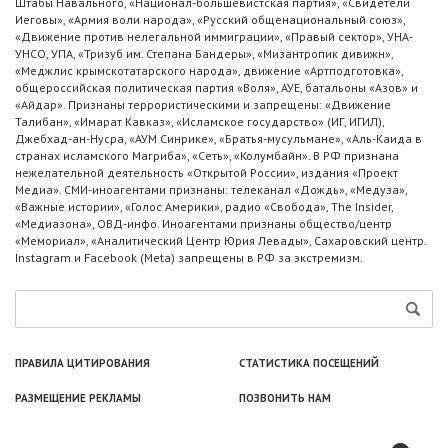
Штабы Навального, «Национал-большевистская партия», «Свидетели
Иеговы», «Армия воли народа», «Русский общенациональный союз»,
«Движение против нелегальной иммиграции», «Правый сектор», УНА-
УНСО, УПА, «Тризуб им. Степана Бандеры», «Мизантропик дивижн»,
«Меджлис крымскотатарского народа», движение «Артподготовка»,
общероссийская политическая партия «Воля», АУЕ, батальоны «Азов» и
«Айдар». Признаны террористическими и запрещены: «Движение
Талибан», «Имарат Кавказ», «Исламское государство» (ИГ, ИГИЛ),
Джебхад-ан-Нусра, «АУМ Синрике», «Братья-мусульмане», «Аль-Каида в
странах исламского Магриба», «Сеть», «Колумбайн». В РФ признана
нежелательной деятельность «Открытой России», издания «Проект
Медиа». СМИ-иноагентами признаны: телеканал «Дождь», «Медуза»,
«Важные истории», «Голос Америки», радио «Свобода», The Insider,
«Медиазона», ОВД-инфо. Иноагентами признаны общество/центр
«Мемориал», «Аналитический Центр Юрия Левады», Сахаровский центр.
Instagram и Facebook (Metа) запрещены в РФ за экстремизм.
ПРАВИЛА ЦИТИРОВАНИЯ
СТАТИСТИКА ПОСЕЩЕНИЙ
РАЗМЕЩЕНИЕ РЕКЛАМЫ
ПОЗВОНИТЬ НАМ