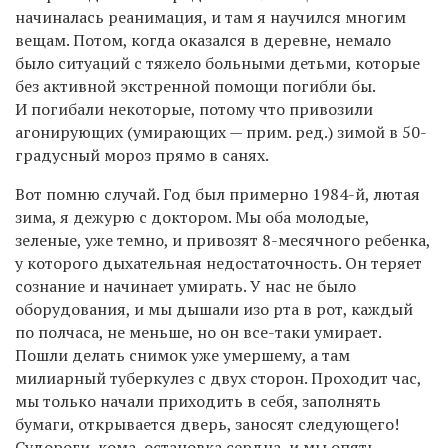
начиналась реанимация, и там я научился многим
вещам. Потом, когда оказался в деревне, немало
было ситуаций с тяжело больными детьми, которые
без активной экстренной помощи погибли бы.
И погибали некоторые, потому что привозили
агонирующих (умирающих — прим. ред.) зимой в 50-
градусный мороз прямо в санях.
Вот помню случай. Год был примерно 1984-й, лютая
зима, я дежурю с доктором. Мы оба молодые,
зеленые, уже темно, и привозят 8-месячного ребенка,
у которого дыхательная недостаточность. Он теряет
сознание и начинает умирать. У нас не было
оборудования, и мы дышали изо рта в рот, каждый
по полчаса, не меньше, но он все-таки умирает.
Пошли делать снимок уже умершему, а там
милиарный туберкулез с двух сторон. Проходит час,
мы только начали приходить в себя, заполнять
бумаги, открывается дверь, заносят следующего!
Судороги, кома, остановка сердца, и мы опять