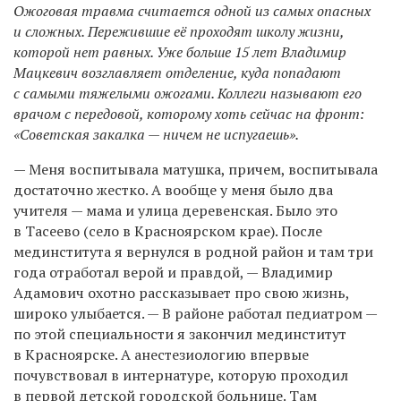
Ожоговая травма считается одной из самых опасных
и сложных. Пережившие её проходят школу жизни,
которой нет равных. Уже больше 15 лет Владимир
Мацкевич возглавляет отделение, куда попадают
с самыми тяжелыми ожогами. Коллеги называют его
врачом с передовой, которому хоть сейчас на фронт:
«Советская закалка — ничем не испугаешь».
— Меня воспитывала матушка, причем, воспитывала
достаточно жестко. А вообще у меня было два
учителя — мама и улица деревенская. Было это
в Тасеево (село в Красноярском крае). После
мединститута я вернулся в родной район и там три
года отработал верой и правдой, — Владимир
Адамович охотно рассказывает про свою жизнь,
широко улыбается. — В районе работал педиатром —
по этой специальности я закончил мединститут
в Красноярске. А анестезиологию впервые
почувствовал в интернатуре, которую проходил
в первой детской городской больнице. Там