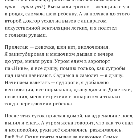
края — прим. ред.
). Вызывали срочно — женщина села
в родах, сломала шею ребенку. А за полчаса до этого
второй доктор уехал на вызов с аппаратом
искусственной вентиляции легких, и я полетел
с голыми руками.
Прилетаю — девочка, шеи нет, вколоченная.
Я заинтубировал и мешочком дышал с вечера
до утра, меняя руки. Утром едем в аэропорт
на «Ниве», я всё дышу, помню только, как сугробы
над нами нависают. Садимся в самолет — я дышу.
Начинаем взлетать — судороги, я добавляю
вентиляции, все нормально, дышу дальше. Долетели,
позвонил, меня встретили с аппаратом и только
тогда переключили ребенка.
После этих суток приехал домой, на адреналине поел,
выпил и спать. А утром жена говорит, что как-то спал
я неспокойно, руки всё сжимались-разжимались.
Ещё бы! Сутки почти дышал за девчонку. Семья,