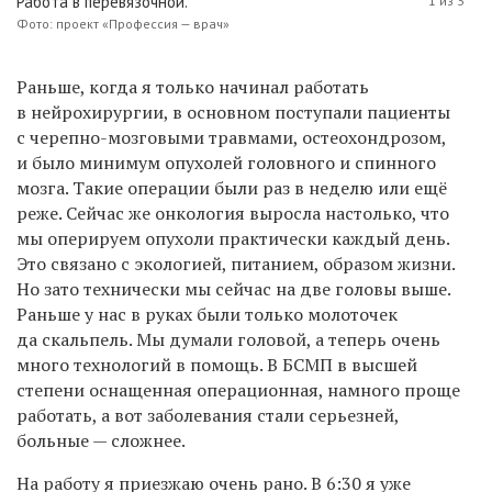
Работа в перевязочной.
1 из 3
Фото: проект «Профессия — врач»
Раньше, когда я
только
начинал
работать
в нейрохирургии, в основном поступали
пациенты
с
черепно-мозгов
ыми травмами,
остеохондрозом,
и было
минимум опухолей головного и спинного
мозга. Такие операции были раз в неделю или ещё
реже. Сейчас же онкология выросла настолько, что
мы оперируем опухоли практически каждый день.
Это связано с экологией, питанием, образом жизни.
Но зато технически м
ы сейчас на
две головы выше.
Раньше у
нас в руках
были только молоточек
да
скальпель
. Мы думали головой,
а теперь очень
много технологий в помощь.
В БСМП в высшей
степени оснащенная операционная,
н
амного проще
работать,
а вот
заболевания
стали
серьезней,
больные — сложнее.
На работу я приезжаю очень рано. В 6:30 я уже