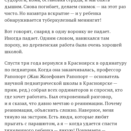
дышим. Снова погибает, делаем снимок — на этот раз
чисто. Но назавтра вскрытие — и у ребенка
обнаруживается туберкулезный менингит!
Вот говорят, снаряд в одну воронку не падает.
Иногда падает. Одним словом, нанюхался там
пороху, но деревенская работа была очень хорошей
школой.
Спустя три года вернулся в Красноярск в ординатуру
по педиатрии. Когда она заканчивалась, профессор
Рапопорт (Жан Жозефович Рапопорт — основатель
научной педиатрической школы в Красноярске —
прим. ред.) собрал всех ординаторов и спросил, кто
где хочет работать. Был откровенный разговор,
и я сказал, что давно мечтаю о реанимации. Почему
реанимация, объяснить сложно. Наверное, меня
тянуло на экстрим. Есть люди, которые любят
прыгать с парашютом, а я — когда удается спасти
тяжеленного ребенка — ликую! Понимаете —