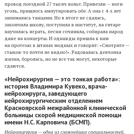
провод поездной 27 тысяч вольт. Привезли — ноги
уголь, пришлось ампутировать обе. А она с 4-х лет
занималась танцами. Но в итоге не сдалась,
закончила школу, поступила в институт, на гитаре
научилась играть, песни сочиняла, собирала народ
даже на концерты. И однажды пришла к нам
на протезах в штанах модных и говорит: «Смотрите —
стыков-то почти не видно!». Радовалась девчонка
жизни, боролась, но не все так могут, некоторые
сдаются.
«
Нейрохирургия — это тонкая работа»:
история
Владимира
Кувеко, врач
а
-
нейрохирург
а,
заведующ
его
нейрохирургическим отделением
К
расноярск
ой
межрайонн
ой
клиническ
ой
больниц
ы
скорой медицинской помощи
имени Н.С. Карповича
(БСМП).
Нейрохирургия — одна из сложнейших специальностей,