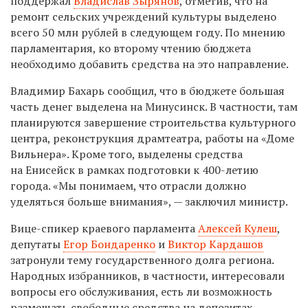
поддержал
Владислав Зырянов
, отметив, что н
а
ремонт сельских учреждений культуры выделено
всего 50 млн рублей в следующем году. По мнению
парламентария, ко второму чтению бюджета
необходимо добавить средства на это направление.
Владимир Бахарь сообщил, что в бюджете большая
часть денег выделена на Минусинск. В частности, там
планируются завершение строительства культурного
центра, реконструкция драмтеатра, работы на «Доме
Вильнера». Кроме того, выделены средства
на Енисейск в рамках подготовки к 400-летию
города. «Мы понимаем, что отрасли должно
уделяться больше внимания», — заключил министр.
Вице-спикер краевого парламента
Алексей Кулеш
,
депутаты
Егор Бондаренко
и
Виктор Кардашов
затронули тему государственного долга региона.
Народных избранников, в частности, интересовали
вопросы его обслуживания, есть ли возможность
размещать свободные средства на депозитах.