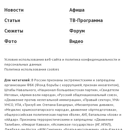
Новости
Афиша
Статьи
ТВ-Программа
Сюжеты
Форум
Фото
Видео
Условия использования веб-сайта и политика конфиденциальности и
персональных данных
Политика использования cookies
Для читателей:
В России признаны экстремистскими и запрещены
организации ФБК (Фонд борьбы с коррупцией, признан иноагентом),
Штабы Навального, «Национал-большевистская партия», «Свидетели
Иеговы», «Армия воли народа», «Русский общенациональный союз»,
«Движение против нелегальной иммиграции», «Правый сектор», УНА-
УНСО, УПА, «Тризуб им. Степана Бандеры», «Мизантропик дивижн»,
«Меджлис крымскотатарского народа», движение «Артподготовка»,
общероссийская политическая партия «Воля», АУЕ, батальоны «Азов» и
«Айдар». Признаны террористическими и запрещены: «Движение
Талибан», «Имарат Кавказ», «Исламское государство» (ИГ, ИГИЛ),
Джебхад-ан-Нусра, «АУМ Синрике», «Братья-мусульмане», «Аль-Каида в