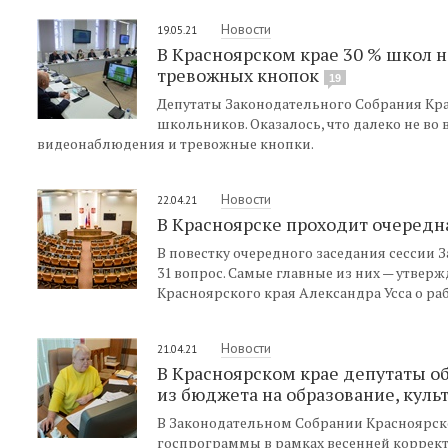
Новости
19.05.21
В Красноярском крае 30 % школ 
тревожных кнопок
19
Депутаты Законодательного Собрания Кра
школьников. Оказалось, что далеко не во
видеонаблюдения и тревожные кнопки.
Новости
22.04.21
В Красноярске проходит очередн
В повестку очередного заседания сессии
31 вопрос. Самые главные из них — утвер
Красноярского края Александра Усса о раб
Новости
21.04.21
В Красноярском крае депутаты 
из бюджета на образование, куль
В Законодательном Собрании Красноярск
госпрограммы в рамках весенней коррек