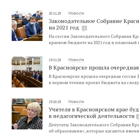
Новости
20.11.20
Законодательное Собрание Красн
на 2021 год
2
На сессии Законодательного Собрания Кр
краевом бюджете на 2021 год и плановый п
Новости
19.11.20
В Красноярске прошла очередная
В Красноярске прошла очередная сессия 
в первом чтении проект бюджета на след
Новости
29.10.20
Учителя в Красноярском крае бу
в педагогической деятельности
Депутаты Законодательного Собрания Кра
об образовании», которые касаются имен