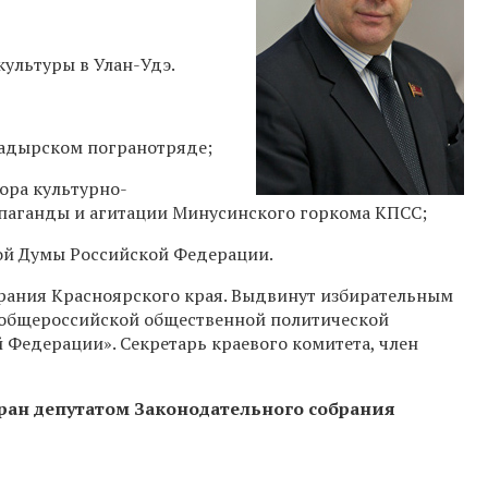
ультуры в Улан-Удэ.
надырском погранотряде;
ора культурно-
опаганды и агитации Минусинского горкома КПСС;
ой Думы Российской Федерации.
рания Красноярского края. Выдвинут избирательным
 общероссийской общественной политической
Федерации». Секретарь краевого комитета, член
бран депутатом Законодательного собрания