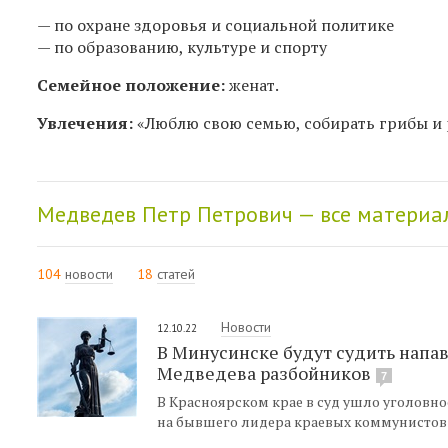
— по охране здоровья и социальной политике
— по образованию, культуре и спорту
Семейное положение:
женат.
Увлечения:
«Люблю свою семью, собирать грибы и
Медведев Петр Петрович — все материа
104
новости
18
статей
Новости
12.10.22
В Минусинске будут судить напав
Медведева разбойников
7
В Красноярском крае в суд ушло уголовн
на бывшего лидера краевых коммунистов