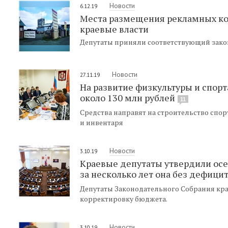
Новости
6.12.19
Места размещения рекламных кон
краевые власти
Депутаты приняли соответствующий закон
Новости
27.11.19
На развитие физкультуры и спорта
около 130 млн рублей
11
Средства направят на строительство спо
и инвентаря
Новости
3.10.19
Краевые депутаты утвердили ос
за несколько лет она без дефици
Депутаты Законодательного Собрания кр
корректировку бюджета.
Новости
3.10.19