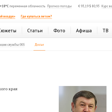
+18°C
переменная облачность
Прогноз погоды
€
93,19
$
80,93
Курс в
й воздух»
Где купаться летом?
Сюжеты
Статьи
Фото
Афиша
ТВ
ция службы 005
Досье
кого края