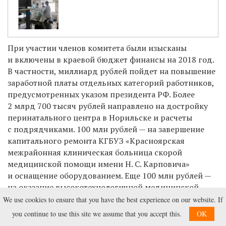
При участии членов комитета были изысканы
и включены в краевой бюджет финансы на 2018 год.
В частности, миллиард рублей пойдет на повышение
заработной платы отдельных категорий работников,
предусмотренных указом президента РФ. Более
2 млрд 700 тысяч рублей направлено на достройку
перинатального центра в Норильске и расчеты
с подрядчиками. 100 млн рублей — на завершение
капитального ремонта КГБУЗ «Красноярская
межрайонная клиническая больница скорой
медицинской помощи имени Н. С. Карповича»
и оснащение оборудованием. Еще 100 млн рублей —
на оказание высокотехнологичной медицинской
помощи гражданам РФ, не включенной в базовую
We use cookies to ensure that you have the best experience on our website. If
программу обязательного медстрахования.
you continue to use this site we assume that you accept this.
OK