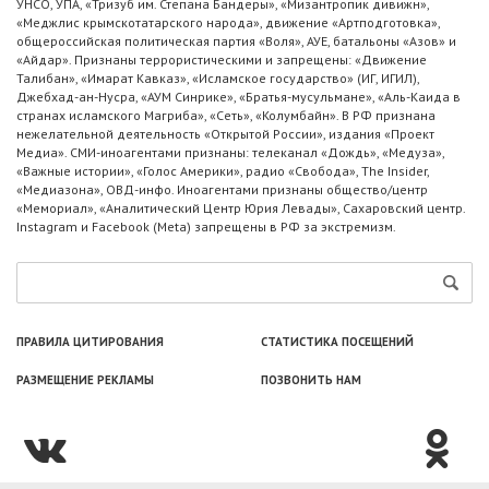
УНСО, УПА, «Тризуб им. Степана Бандеры», «Мизантропик дивижн»,
«Меджлис крымскотатарского народа», движение «Артподготовка»,
общероссийская политическая партия «Воля», АУЕ, батальоны «Азов» и
«Айдар». Признаны террористическими и запрещены: «Движение
Талибан», «Имарат Кавказ», «Исламское государство» (ИГ, ИГИЛ),
Джебхад-ан-Нусра, «АУМ Синрике», «Братья-мусульмане», «Аль-Каида в
странах исламского Магриба», «Сеть», «Колумбайн». В РФ признана
нежелательной деятельность «Открытой России», издания «Проект
Медиа». СМИ-иноагентами признаны: телеканал «Дождь», «Медуза»,
«Важные истории», «Голос Америки», радио «Свобода», The Insider,
«Медиазона», ОВД-инфо. Иноагентами признаны общество/центр
«Мемориал», «Аналитический Центр Юрия Левады», Сахаровский центр.
Instagram и Facebook (Metа) запрещены в РФ за экстремизм.
ПРАВИЛА ЦИТИРОВАНИЯ
СТАТИСТИКА ПОСЕЩЕНИЙ
РАЗМЕЩЕНИЕ РЕКЛАМЫ
ПОЗВОНИТЬ НАМ