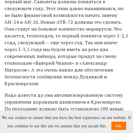
первый шаг. Самолеты должны появиться в
следующем году. Этот план давно вынашивался, но
не было финансовой возможности начать замену
АН-24 и АН-26. Новые ATR-72 должны это сделать.
Они станут на большое количество маршрутов. Что
касается, теплоходов, то первый появится через 2-2,5
года, следующий — еще через год. Так или иначе
через 3-3,5 года мы будем иметь на реке два
современных лайнера, которые придут на смену
теплоходам «Валерий Чкалов» и «Александр
Матросов». А это очень важно для обеспечения
безопасности сообщения между Дудинкой и
Красноярском.
Надо довести до ума автоматизированную систему
управления дорожным движением в Красноярске.
По программе должно быть установлено 500 новых
светофоров.
We use cookies to ensure that you have the best experience on our website. If
you continue to use this site we assume that you accept this.
OK
Что еще удалось? Мы несколько раз рассматривали