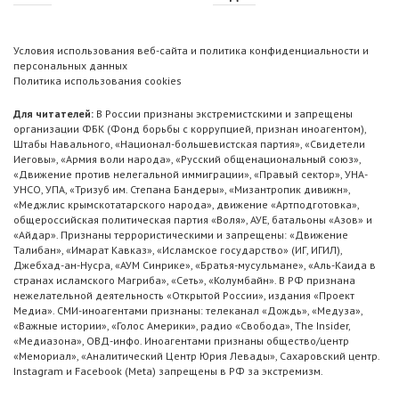
Условия использования веб-сайта и политика конфиденциальности и
персональных данных
Политика использования cookies
Для читателей:
В России признаны экстремистскими и запрещены
организации ФБК (Фонд борьбы с коррупцией, признан иноагентом),
Штабы Навального, «Национал-большевистская партия», «Свидетели
Иеговы», «Армия воли народа», «Русский общенациональный союз»,
«Движение против нелегальной иммиграции», «Правый сектор», УНА-
УНСО, УПА, «Тризуб им. Степана Бандеры», «Мизантропик дивижн»,
«Меджлис крымскотатарского народа», движение «Артподготовка»,
общероссийская политическая партия «Воля», АУЕ, батальоны «Азов» и
«Айдар». Признаны террористическими и запрещены: «Движение
Талибан», «Имарат Кавказ», «Исламское государство» (ИГ, ИГИЛ),
Джебхад-ан-Нусра, «АУМ Синрике», «Братья-мусульмане», «Аль-Каида в
странах исламского Магриба», «Сеть», «Колумбайн». В РФ признана
нежелательной деятельность «Открытой России», издания «Проект
Медиа». СМИ-иноагентами признаны: телеканал «Дождь», «Медуза»,
«Важные истории», «Голос Америки», радио «Свобода», The Insider,
«Медиазона», ОВД-инфо. Иноагентами признаны общество/центр
«Мемориал», «Аналитический Центр Юрия Левады», Сахаровский центр.
Instagram и Facebook (Metа) запрещены в РФ за экстремизм.