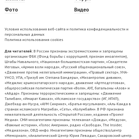
Фото
Видео
Условия использования веб-сайта и политика конфиденциальности и
персональных данных
Политика использования cookies
Для читателей:
В России признаны экстремистскими и запрещены
организации ФБК (Фонд борьбы с коррупцией, признан иноагентом),
Штабы Навального, «Национал-большевистская партия», «Свидетели
Иеговы», «Армия воли народа», «Русский общенациональный союз»,
«Движение против нелегальной иммиграции», «Правый сектор», УНА-
УНСО, УПА, «Тризуб им. Степана Бандеры», «Мизантропик дивижн»,
«Меджлис крымскотатарского народа», движение «Артподготовка»,
общероссийская политическая партия «Воля», АУЕ, батальоны «Азов» и
«Айдар». Признаны террористическими и запрещены: «Движение
Талибан», «Имарат Кавказ», «Исламское государство» (ИГ, ИГИЛ),
Джебхад-ан-Нусра, «АУМ Синрике», «Братья-мусульмане», «Аль-Каида в
странах исламского Магриба», «Сеть», «Колумбайн». В РФ признана
нежелательной деятельность «Открытой России», издания «Проект
Медиа». СМИ-иноагентами признаны: телеканал «Дождь», «Медуза»,
«Важные истории», «Голос Америки», радио «Свобода», The Insider,
«Медиазона», ОВД-инфо. Иноагентами признаны общество/центр
«Мемориал», «Аналитический Центр Юрия Левады», Сахаровский центр.