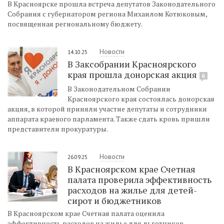
В Красноярске прошла встреча депутатов Законодательного
Собрания с губернатором региона Михаилом Котюковым,
посвященная региональному бюджету.
Новости
14.10.25
В Заксобрании Красноярского
края прошла донорская акция
6
В Законодательном Собрании
Красноярского края состоялась донорская
акция, в которой приняли участие депутаты и сотрудники
аппарата краевого парламента. Также сдать кровь пришли
представители прокуратуры.
Новости
26.09.25
В Красноярском крае Счетная
палата проверила эффективность
расходов на жилье для детей-
сирот и бюджетников
В Красноярском крае Счетная палата оценила
эффективность расходов на жилье для льготников.