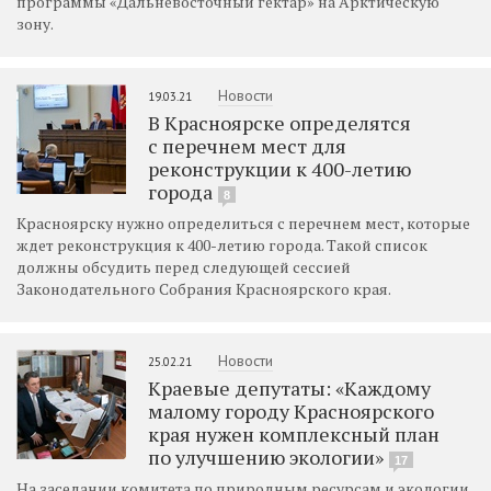
программы «Дальневосточный гектар» на Арктическую
зону.
Новости
19.03.21
В Красноярске определятся
с перечнем мест для
реконструкции к 400-летию
города
8
Красноярску нужно определиться с перечнем мест, которые
ждет реконструкция к 400-летию города. Такой список
должны обсудить перед следующей сессией
Законодательного Собрания Красноярского края.
Новости
25.02.21
Краевые депутаты: «Каждому
малому городу Красноярского
края нужен комплексный план
по улучшению экологии»
17
На заседании комитета по природным ресурсам и экологии