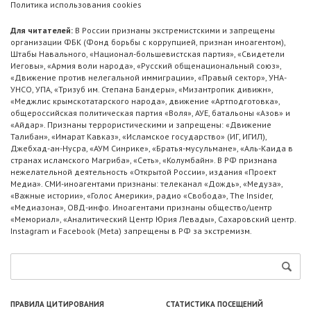
Политика использования cookies
Для читателей:
В России признаны экстремистскими и запрещены
организации ФБК (Фонд борьбы с коррупцией, признан иноагентом),
Штабы Навального, «Национал-большевистская партия», «Свидетели
Иеговы», «Армия воли народа», «Русский общенациональный союз»,
«Движение против нелегальной иммиграции», «Правый сектор», УНА-
УНСО, УПА, «Тризуб им. Степана Бандеры», «Мизантропик дивижн»,
«Меджлис крымскотатарского народа», движение «Артподготовка»,
общероссийская политическая партия «Воля», АУЕ, батальоны «Азов» и
«Айдар». Признаны террористическими и запрещены: «Движение
Талибан», «Имарат Кавказ», «Исламское государство» (ИГ, ИГИЛ),
Джебхад-ан-Нусра, «АУМ Синрике», «Братья-мусульмане», «Аль-Каида в
странах исламского Магриба», «Сеть», «Колумбайн». В РФ признана
нежелательной деятельность «Открытой России», издания «Проект
Медиа». СМИ-иноагентами признаны: телеканал «Дождь», «Медуза»,
«Важные истории», «Голос Америки», радио «Свобода», The Insider,
«Медиазона», ОВД-инфо. Иноагентами признаны общество/центр
«Мемориал», «Аналитический Центр Юрия Левады», Сахаровский центр.
Instagram и Facebook (Metа) запрещены в РФ за экстремизм.
ПРАВИЛА ЦИТИРОВАНИЯ
СТАТИСТИКА ПОСЕЩЕНИЙ