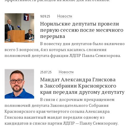
Новости
9.09.25
Норильские депутаты провели
первую сессию после месячного
перерыва
В повестку дня депутатов было включено
всего 5 вопросов, 4 из которых касались сложения
полномочий депутата фракции ЛДПР Павла Семизорова.
Новости
25.07.25
Мандат Александра Глискова
в Заксобрании Красноярского
края передали другому депутату
В связи с досрочным прекращением
полномочий депутата Законодательного Собрания
Красноярского края четвертого созыва Александра
Глискова вакантный мандат передали одному из
кандидатов в списке партии ЛДПР — Павлу Семизорову.