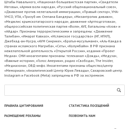
Штабы Навального, «Национал-большевистская партия», «Свидетели
Иеговы», «Армия воли народа», «Русский общенациональный союз»,
«Движение против нелегальной иммиграции», «Правый сектор», УНА-
УНСО, УПА, «Тризуб им. Степана Бандеры», «Мизантропик дивижн»,
«Меджлис крымскотатарского народа», движение «Артподготовка»,
общероссийская политическая партия «Воля», АУЕ, батальоны «Азов» и
«Айдар». Признаны террористическими и запрещены: «Движение
Талибан», «Имарат Кавказ», «Исламское государство» (ИГ, ИГИЛ),
Джебхад-ан-Нусра, «АУМ Синрике», «Братья-мусульмане», «Аль-Каида в
странах исламского Магриба», «Сеть», «Колумбайн». В РФ признана
нежелательной деятельность «Открытой России», издания «Проект
Медиа». СМИ-иноагентами признаны: телеканал «Дождь», «Медуза»,
«Важные истории», «Голос Америки», радио «Свобода», The Insider,
«Медиазона», ОВД-инфо. Иноагентами признаны общество/центр
«Мемориал», «Аналитический Центр Юрия Левады», Сахаровский центр.
Instagram и Facebook (Metа) запрещены в РФ за экстремизм.
ПРАВИЛА ЦИТИРОВАНИЯ
СТАТИСТИКА ПОСЕЩЕНИЙ
РАЗМЕЩЕНИЕ РЕКЛАМЫ
ПОЗВОНИТЬ НАМ