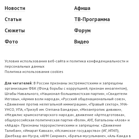
Новости
Афиша
Статьи
ТВ-Программа
Сюжеты
Форум
Фото
Видео
Условия использования веб-сайта и политика конфиденциальности и
персональных данных
Политика использования cookies
Для читателей:
В России признаны экстремистскими и запрещены
организации ФБК (Фонд борьбы с коррупцией, признан иноагентом),
Штабы Навального, «Национал-большевистская партия», «Свидетели
Иеговы», «Армия воли народа», «Русский общенациональный союз»,
«Движение против нелегальной иммиграции», «Правый сектор», УНА-
УНСО, УПА, «Тризуб им. Степана Бандеры», «Мизантропик дивижн»,
«Меджлис крымскотатарского народа», движение «Артподготовка»,
общероссийская политическая партия «Воля», АУЕ, батальоны «Азов» и
«Айдар». Признаны террористическими и запрещены: «Движение
Талибан», «Имарат Кавказ», «Исламское государство» (ИГ, ИГИЛ),
Джебхад-ан-Нусра, «АУМ Синрике», «Братья-мусульмане», «Аль-Каида в