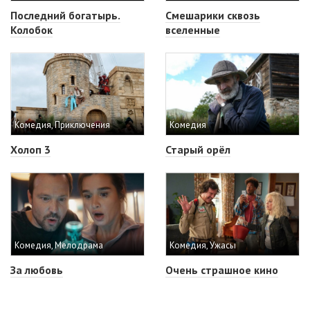
Последний богатырь.
Смешарики сквозь
Колобок
вселенные
Комедия, Приключения
Комедия
Холоп 3
Старый орёл
Комедия, Мелодрама
Комедия, Ужасы
За любовь
Очень страшное кино