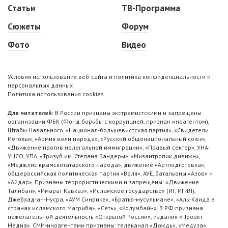
Статьи
ТВ-Программа
Сюжеты
Форум
Фото
Видео
Условия использования веб-сайта и политика конфиденциальности и
персональных данных
Политика использования cookies
Для читателей:
В России признаны экстремистскими и запрещены
организации ФБК (Фонд борьбы с коррупцией, признан иноагентом),
Штабы Навального, «Национал-большевистская партия», «Свидетели
Иеговы», «Армия воли народа», «Русский общенациональный союз»,
«Движение против нелегальной иммиграции», «Правый сектор», УНА-
УНСО, УПА, «Тризуб им. Степана Бандеры», «Мизантропик дивижн»,
«Меджлис крымскотатарского народа», движение «Артподготовка»,
общероссийская политическая партия «Воля», АУЕ, батальоны «Азов» и
«Айдар». Признаны террористическими и запрещены: «Движение
Талибан», «Имарат Кавказ», «Исламское государство» (ИГ, ИГИЛ),
Джебхад-ан-Нусра, «АУМ Синрике», «Братья-мусульмане», «Аль-Каида в
странах исламского Магриба», «Сеть», «Колумбайн». В РФ признана
нежелательной деятельность «Открытой России», издания «Проект
Медиа». СМИ-иноагентами признаны: телеканал «Дождь», «Медуза»,