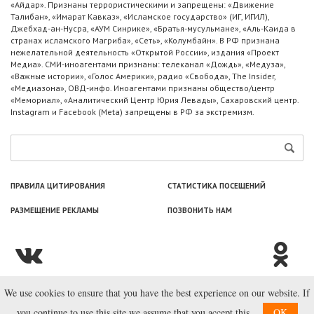
«Айдар». Признаны террористическими и запрещены: «Движение
Талибан», «Имарат Кавказ», «Исламское государство» (ИГ, ИГИЛ),
Джебхад-ан-Нусра, «АУМ Синрике», «Братья-мусульмане», «Аль-Каида в
странах исламского Магриба», «Сеть», «Колумбайн». В РФ признана
нежелательной деятельность «Открытой России», издания «Проект
Медиа». СМИ-иноагентами признаны: телеканал «Дождь», «Медуза»,
«Важные истории», «Голос Америки», радио «Свобода», The Insider,
«Медиазона», ОВД-инфо. Иноагентами признаны общество/центр
«Мемориал», «Аналитический Центр Юрия Левады», Сахаровский центр.
Instagram и Facebook (Metа) запрещены в РФ за экстремизм.
ПРАВИЛА ЦИТИРОВАНИЯ
СТАТИСТИКА ПОСЕЩЕНИЙ
РАЗМЕЩЕНИЕ РЕКЛАМЫ
ПОЗВОНИТЬ НАМ
We use cookies to ensure that you have the best experience on our website. If
© ООО «Лаборатория Новоcтей», 2003—2026.
you continue to use this site we assume that you accept this.
OK