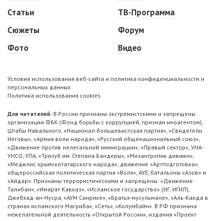
Статьи
ТВ-Программа
Сюжеты
Форум
Фото
Видео
Условия использования веб-сайта и политика конфиденциальности и
персональных данных
Политика использования cookies
Для читателей:
В России признаны экстремистскими и запрещены
организации ФБК (Фонд борьбы с коррупцией, признан иноагентом),
Штабы Навального, «Национал-большевистская партия», «Свидетели
Иеговы», «Армия воли народа», «Русский общенациональный союз»,
«Движение против нелегальной иммиграции», «Правый сектор», УНА-
УНСО, УПА, «Тризуб им. Степана Бандеры», «Мизантропик дивижн»,
«Меджлис крымскотатарского народа», движение «Артподготовка»,
общероссийская политическая партия «Воля», АУЕ, батальоны «Азов» и
«Айдар». Признаны террористическими и запрещены: «Движение
Талибан», «Имарат Кавказ», «Исламское государство» (ИГ, ИГИЛ),
Джебхад-ан-Нусра, «АУМ Синрике», «Братья-мусульмане», «Аль-Каида в
странах исламского Магриба», «Сеть», «Колумбайн». В РФ признана
нежелательной деятельность «Открытой России», издания «Проект