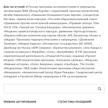
Для читателей:
В России признаны экстремистскими и запрещены
организации ФБК (Фонд борьбы с коррупцией, признан иноагентом),
Штабы Навального, «Национал-большевистская партия», «Свидетели
Иеговы», «Армия воли народа», «Русский общенациональный союз»,
«Движение против нелегальной иммиграции», «Правый сектор», УНА-
УНСО, УПА, «Тризуб им. Степана Бандеры», «Мизантропик дивижн»,
«Меджлис крымскотатарского народа», движение «Артподготовка»,
общероссийская политическая партия «Воля», АУЕ, батальоны «Азов» и
«Айдар». Признаны террористическими и запрещены: «Движение
Талибан», «Имарат Кавказ», «Исламское государство» (ИГ, ИГИЛ),
Джебхад-ан-Нусра, «АУМ Синрике», «Братья-мусульмане», «Аль-Каида в
странах исламского Магриба», «Сеть», «Колумбайн». В РФ признана
нежелательной деятельность «Открытой России», издания «Проект
Медиа». СМИ-иноагентами признаны: телеканал «Дождь», «Медуза»,
«Важные истории», «Голос Америки», радио «Свобода», The Insider,
«Медиазона», ОВД-инфо. Иноагентами признаны общество/центр
«Мемориал», «Аналитический Центр Юрия Левады», Сахаровский центр.
Instagram и Facebook (Metа) запрещены в РФ за экстремизм.
ПРАВИЛА ЦИТИРОВАНИЯ
СТАТИСТИКА ПОСЕЩЕНИЙ