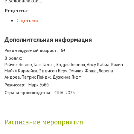
с Белоснежкой...
Рецепты:
С детьми
Дополнительная информация
Рекомендуемый возраст:
6+
В ролях:
Рэйчел Зеглер, Галь Гадот, Эндрю Бернап, Ансу Кабиа, Колин
Майкл Кармайкл, Эддисон Берч, Эмилия Фоше, Лорена
Андреа, Патрик Пейдж, Дужонна Гифт
Режиссёр:
Марк Уэбб
Страна производства:
США, 2025
Расписание мероприятия