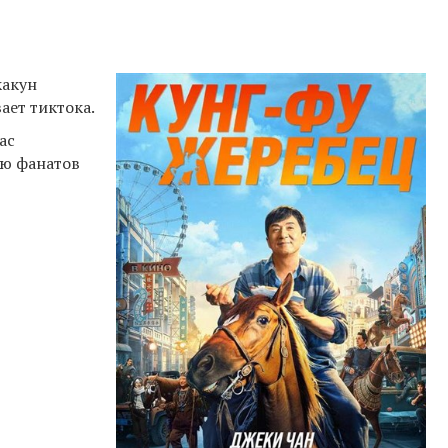
какун
ает тиктока.
ас
ью фанатов