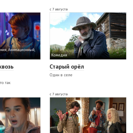
с 7 августа
ния, Анимационный,
Комедия
квозь
Старый орёл
Один в селе
то так
с 7 августа