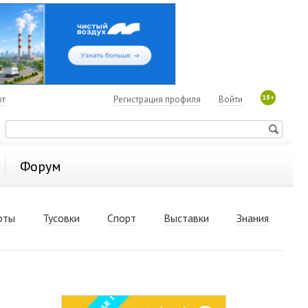
18+
ют
Регистрация профиля
Войти
Форум
рты
Тусовки
Спорт
Выставки
Знания