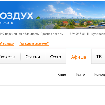
6°C
переменная облачность
Прогноз погоды
€
94,06
$
81,41
Курс вал
й воздух»
Где купаться летом?
Сюжеты
Статьи
Фото
ТВ
Афиша
Кино
Театр
Конце