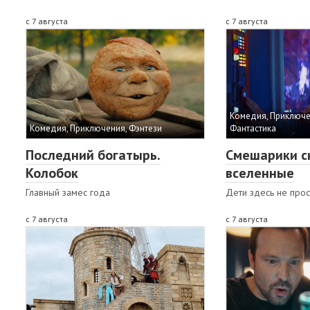
с 7 августа
с 7 августа
Комедия, Приключе
Комедия, Приключения, Фэнтези
Фантастика
Последний богатырь.
Смешарики с
Колобок
вселенные
Главный замес года
Дети здесь не прос
с 7 августа
с 7 августа