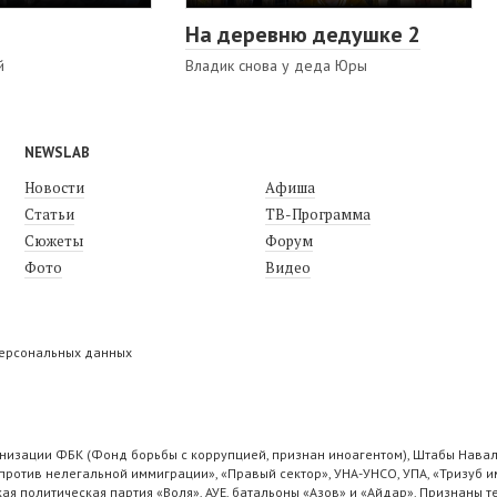
На деревню дедушке 2
й
Владик снова у деда Юры
NEWSLAB
Новости
Афиша
Статьи
ТВ-Программа
Сюжеты
Форум
Фото
Видео
персональных данных
низации ФБК (Фонд борьбы с коррупцией, признан иноагентом), Штабы Навал
ротив нелегальной иммиграции», «Правый сектор», УНА-УНСО, УПА, «Тризуб и
ая политическая партия «Воля», АУЕ, батальоны «Азов» и «Айдар». Признаны