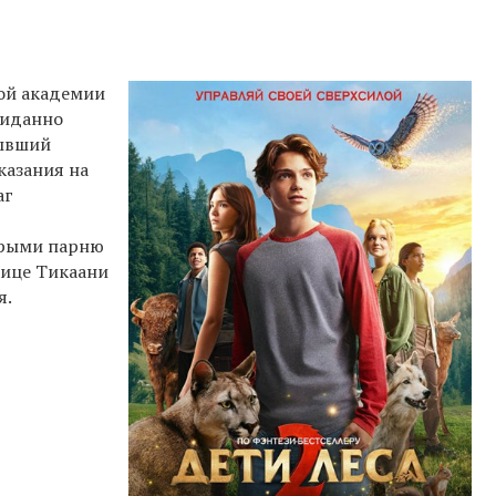
ной академии
жиданно
бывший
казания на
аг
орыми парню
чице Тикаани
я.