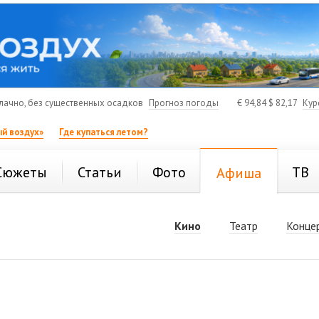
ачно, без существенных осадков
Прогноз погоды
€
94,84
$
82,17
Кур
й воздух»
Где купаться летом?
Сюжеты
Статьи
Фото
ТВ
Афиша
Кино
Театр
Конце