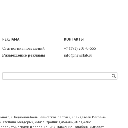
РЕКЛАМА
КОНТАКТЫ
Статистика посещений
+7 (391) 205-0-555
Размещение рекламы
info@newslab.ru
ьного, «Национал-большевистская партия», «Свидетели Иеговы»,
м. Степана Бандеры», «Мизантропик дивижн», «Меджлис
 террористическими и запрещены: «Движение Талибан», «Имарат