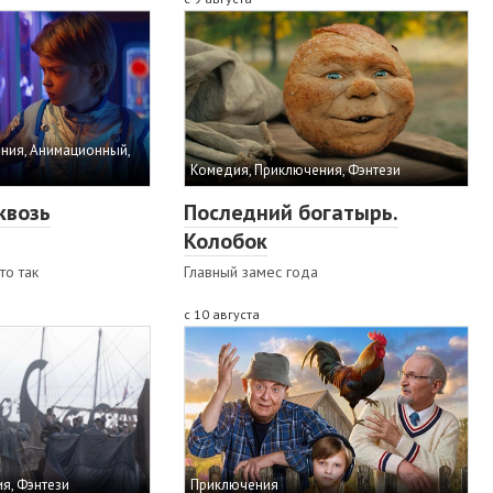
ния, Анимационный,
Комедия, Приключения, Фэнтези
квозь
Последний богатырь.
Колобок
то так
Главный замес года
с 10 августа
я, Фэнтези
Приключения