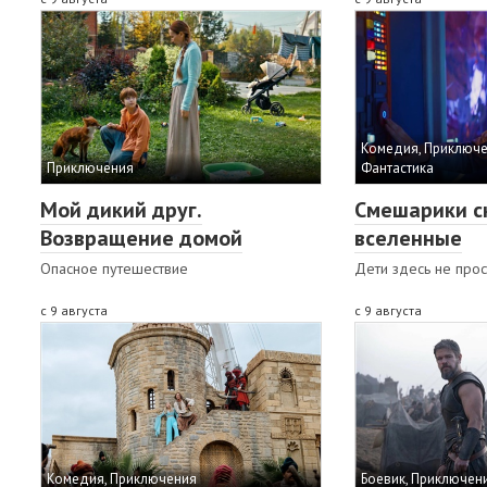
Комедия, Приключе
Приключения
Фантастика
Мой дикий друг.
Смешарики с
Возвращение домой
вселенные
Опасное путешествие
Дети здесь не прос
с 9 августа
с 9 августа
Комедия, Приключения
Боевик, Приключени