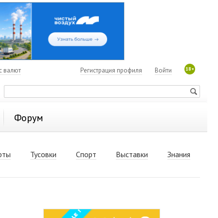
18+
с валют
Регистрация профиля
Войти
Форум
рты
Тусовки
Спорт
Выставки
Знания