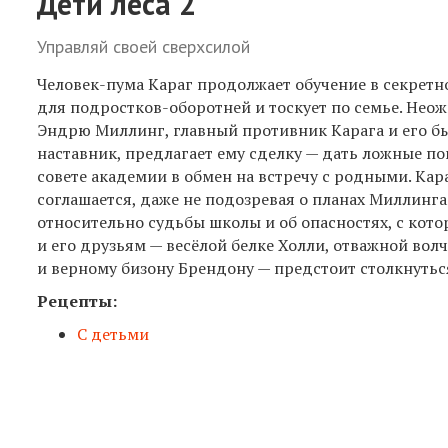
Дети леса 2
Управляй своей сверхсилой
Человек-пума Караг продолжает обучение в секрет
для подростков-оборотней и тоскует по семье. Нео
Эндрю Миллинг, главный противник Карага и его 
наставник, предлагает ему сделку — дать ложные по
совете академии в обмен на встречу с родными. Кар
соглашается, даже не подозревая о планах Миллинга
относительно судьбы школы и об опасностях, с кот
и его друзьям — весёлой белке Холли, отважной вол
и верному бизону Брендону — предстоит столкнутьс
Рецепты:
С детьми