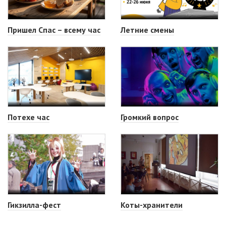
Пришел Спас – всему час
Летние смены
Потехе час
Громкий вопрос
Гикзилла-фест
Коты-хранители