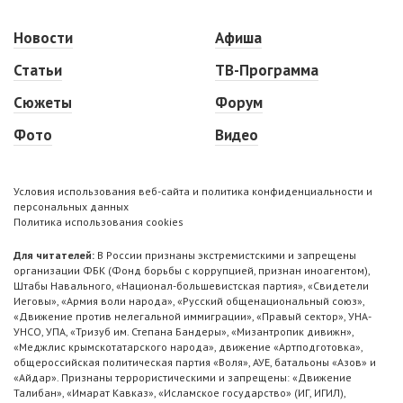
Новости
Афиша
Статьи
ТВ-Программа
Сюжеты
Форум
Фото
Видео
Условия использования веб-сайта и политика конфиденциальности и
персональных данных
Политика использования cookies
Для читателей:
В России признаны экстремистскими и запрещены
организации ФБК (Фонд борьбы с коррупцией, признан иноагентом),
Штабы Навального, «Национал-большевистская партия», «Свидетели
Иеговы», «Армия воли народа», «Русский общенациональный союз»,
«Движение против нелегальной иммиграции», «Правый сектор», УНА-
УНСО, УПА, «Тризуб им. Степана Бандеры», «Мизантропик дивижн»,
«Меджлис крымскотатарского народа», движение «Артподготовка»,
общероссийская политическая партия «Воля», АУЕ, батальоны «Азов» и
«Айдар». Признаны террористическими и запрещены: «Движение
Талибан», «Имарат Кавказ», «Исламское государство» (ИГ, ИГИЛ),