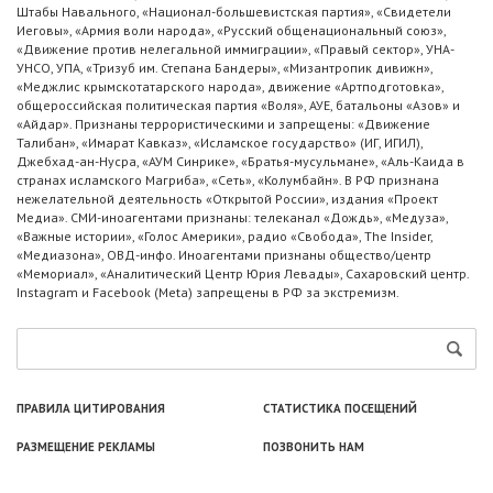
Штабы Навального, «Национал-большевистская партия», «Свидетели
Иеговы», «Армия воли народа», «Русский общенациональный союз»,
«Движение против нелегальной иммиграции», «Правый сектор», УНА-
УНСО, УПА, «Тризуб им. Степана Бандеры», «Мизантропик дивижн»,
«Меджлис крымскотатарского народа», движение «Артподготовка»,
общероссийская политическая партия «Воля», АУЕ, батальоны «Азов» и
«Айдар». Признаны террористическими и запрещены: «Движение
Талибан», «Имарат Кавказ», «Исламское государство» (ИГ, ИГИЛ),
Джебхад-ан-Нусра, «АУМ Синрике», «Братья-мусульмане», «Аль-Каида в
странах исламского Магриба», «Сеть», «Колумбайн». В РФ признана
нежелательной деятельность «Открытой России», издания «Проект
Медиа». СМИ-иноагентами признаны: телеканал «Дождь», «Медуза»,
«Важные истории», «Голос Америки», радио «Свобода», The Insider,
«Медиазона», ОВД-инфо. Иноагентами признаны общество/центр
«Мемориал», «Аналитический Центр Юрия Левады», Сахаровский центр.
Instagram и Facebook (Metа) запрещены в РФ за экстремизм.
ПРАВИЛА ЦИТИРОВАНИЯ
СТАТИСТИКА ПОСЕЩЕНИЙ
РАЗМЕЩЕНИЕ РЕКЛАМЫ
ПОЗВОНИТЬ НАМ