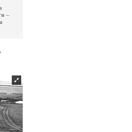
а
ги —
а
ь