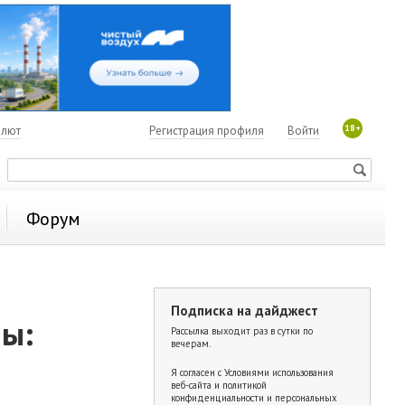
18+
алют
Регистрация профиля
Войти
Форум
Подписка на дайджест
ны:
Рассылка выходит раз в сутки по
вечерам.
Я согласен с
Условиями использования
веб-сайта и политикой
конфиденциальности и персональных