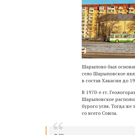
Шарыпово был основан 
село Шарыповское явл
в состав Хакасии до 194
В 1970-е
гг. Геологора
Шарыповское располож
бурого угля. Тогда же
со всего Союза.