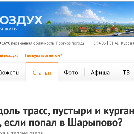
+16°C
переменная облачность
Прогноз погоды
€
94,06
$
81,41
Курс в
й воздух»
Где купаться летом?
Сюжеты
Фото
Афиша
ТВ
Статьи
оль трасс, пустыри и курга
, если попал в Шарыпово?
ха и теплые озера