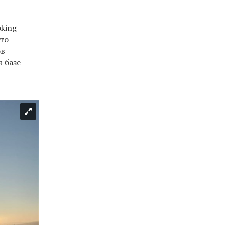
king
сто
ов
 базе