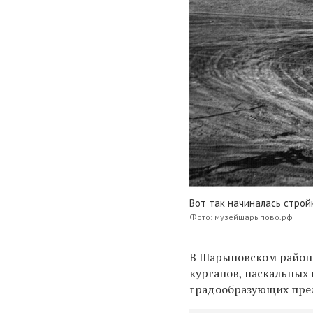
Вот так начиналась строй
Фото: музейшарыпово.рф
В Шарыповском районе
курганов, наскальных
градообразующих пред