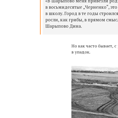
«В Шарыпово меня привезли родит
в восьмидесятые „Черненко“, это
в школу.
Город в те годы строил
росли, как грибы, в прямом смы
Шарыпово Дина.
Но как часто бывает, 
в упадок.