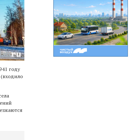
941 году
 (входило
села
дений
ъезжаются