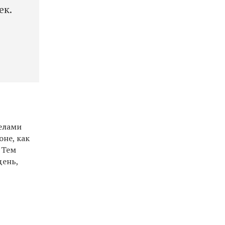
ек.
делами
не, как
 Тем
день,