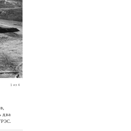
1 из 4
в,
ь два
ГРЭС.