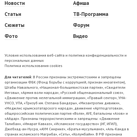
Новости
Афиша
Статьи
ТВ-Программа
Сюжеты
Форум
Фото
Видео
Условия использования веб-сайта и политика конфиденциальности и
персональных данных
Политика использования cookies
Для читателей:
В России признаны экстремистскими и запрещены
организации ФБК (Фонд борьбы с коррупцией, признан иноагентом),
Штабы Навального, «Национал-большевистская партия», «Свидетели
Иеговы», «Армия воли народа», «Русский общенациональный союз»,
«Движение против нелегальной иммиграции», «Правый сектор», УНА-
УНСО, УПА, «Тризуб им. Степана Бандеры», «Мизантропик дивижн»,
«Меджлис крымскотатарского народа», движение «Артподготовка»,
общероссийская политическая партия «Воля», АУЕ, батальоны «Азов» и
«Айдар». Признаны террористическими и запрещены: «Движение
Талибан», «Имарат Кавказ», «Исламское государство» (ИГ, ИГИЛ),
Джебхад-ан-Нусра, «АУМ Синрике», «Братья-мусульмане», «Аль-Каида в
странах исламского Магриба», «Сеть», «Колумбайн». В РФ признана