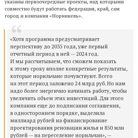
указаны первоочередные проекты, над которыми
совместно будут работать федера
ция
,
край
,
сам
город и компания «
Норникель»
.
«
Х
отя программа предусматривает
перспективу до 2035 г
ода
, уже первый
отчетный период в
ней
— 2024 г
од
.
И мы
рассчитываем, что
сможем показать
к этому сроку вполне конкретные результаты,
которые норильчане почувствуют.
Всего
на этот период
заложено 24 млрд руб. Но нам
надо
более энергично начинать работу, чтобы
увеличить объем этих инвестиций. Для этого
компания еще до подписания соглашения,
в одностороннем порядке, выделила
миллиард рублей н
а финансирование
проектирования реновации жилья и 850 млн
руб
лей —
на переселение
норильчан», —