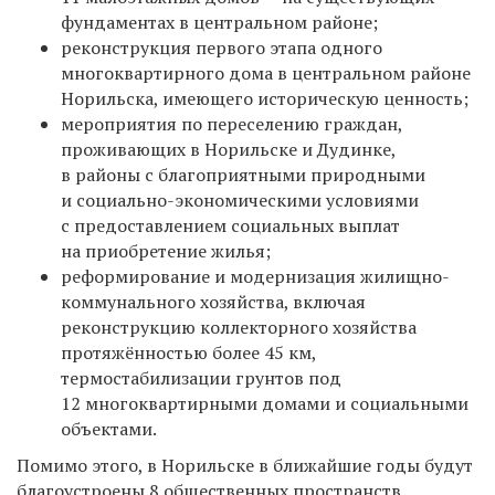
фундаментах в центральном районе;
реконструкция первого этапа одного
многоквартирного дома в центральном районе
Норильска, имеющего историческую ценность;
м
ероприятия по переселению граждан,
проживающих в Норильске и Дудинке,
в районы с благоприятными природными
и социально-экономическими условиями
с
предоставление
м
социальных выплат
на приобретение жилья;
р
еформирование и модернизация жилищно-
коммунального хозяйства, включа
я
реконструкци
ю
коллекторного хозяйства
протяжённостью более 45 км,
термостабилизации грунтов под
12 многоквартирными домами и социальными
объектами.
Помимо этого,
в
Норильске
в ближайшие годы
будут
благоустроены 8 общественных пространств