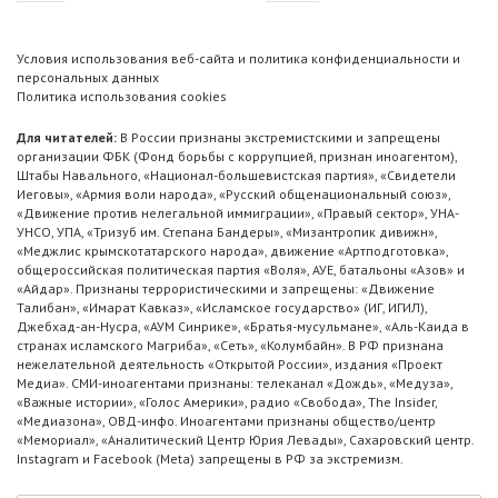
Условия использования веб-сайта и политика конфиденциальности и
персональных данных
Политика использования cookies
Для читателей:
В России признаны экстремистскими и запрещены
организации ФБК (Фонд борьбы с коррупцией, признан иноагентом),
Штабы Навального, «Национал-большевистская партия», «Свидетели
Иеговы», «Армия воли народа», «Русский общенациональный союз»,
«Движение против нелегальной иммиграции», «Правый сектор», УНА-
УНСО, УПА, «Тризуб им. Степана Бандеры», «Мизантропик дивижн»,
«Меджлис крымскотатарского народа», движение «Артподготовка»,
общероссийская политическая партия «Воля», АУЕ, батальоны «Азов» и
«Айдар». Признаны террористическими и запрещены: «Движение
Талибан», «Имарат Кавказ», «Исламское государство» (ИГ, ИГИЛ),
Джебхад-ан-Нусра, «АУМ Синрике», «Братья-мусульмане», «Аль-Каида в
странах исламского Магриба», «Сеть», «Колумбайн». В РФ признана
нежелательной деятельность «Открытой России», издания «Проект
Медиа». СМИ-иноагентами признаны: телеканал «Дождь», «Медуза»,
«Важные истории», «Голос Америки», радио «Свобода», The Insider,
«Медиазона», ОВД-инфо. Иноагентами признаны общество/центр
«Мемориал», «Аналитический Центр Юрия Левады», Сахаровский центр.
Instagram и Facebook (Metа) запрещены в РФ за экстремизм.