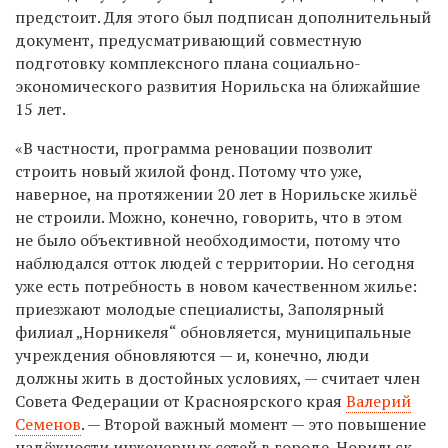
предстоит. Для этого
был подписан
дополнительный
документ, предусматрива
ющий
совместную
подготовку комплексного плана социально-
экономического развития Норильска
на
ближайшие
15 лет
.
«
В частности, п
рограмма реновации позвол
ит
строить новый жилой фонд. Потому что уже,
наверное, на протяжении 20 лет в Норильске жильё
не строили. Можно, конечно, говорить, что в этом
не было объективной необходимости, потому что
наблюдался отток людей с территории. Но сегодня
уже есть потребность в новом качественном жилье:
приезжают молодые специалисты, Заполярный
филиал „Норникеля“ обновляется, муниципальные
учреждения обновляются — и, конечно, люди
должны жить в достойных условиях, —
считает член
Совета Федерации от Красноярского края
Валерий
Семенов
. —
Второ
й важный момент
— это повышение
надёжности инженерных сетей в городе. Норильск