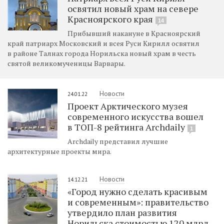
освятил новый храм на севере
Красноярского края
14
Прибывший накануне в Красноярский
край патриарх Московский и всея Руси Кирилл освятил
в районе Талнах города Норильска новый храм в честь
святой великомученицы Варвары.
Новости
24.01.22
Проект Арктического музея
современного искусства вошел
в ТОП-8 рейтинга Archdaily
1
Archdaily представил лучшие
архитектурные проекты мира.
Новости
14.12.21
«Город нужно сделать красивым
и современным»: правительство
утвердило план развития
Норильска стоимостью 120 млрд