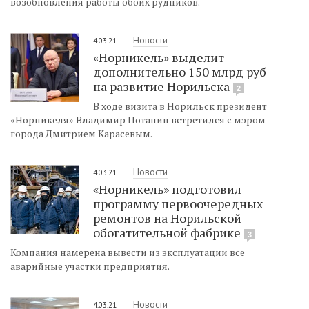
возобновления работы обоих рудников.
Новости
4.03.21
«Норникель» выделит
дополнительно 150 млрд руб
на развитие Норильска
2
В ходе визита в Норильск президент
«Норникеля» Владимир Потанин встретился с мэром
города Дмитрием Карасевым.
Новости
4.03.21
«Норникель» подготовил
программу первоочередных
ремонтов на Норильской
обогатительной фабрике
3
Компания намерена вывести из эксплуатации все
аварийные участки предприятия.
Новости
4.03.21