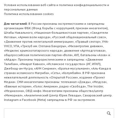
Условия использования веб-сайта и политика конфиденциальности и
персональных данных
Политика использования cookies
Для читателей:
В России признаны экстремистскими и запрещены
организации ФБК (Фонд борьбы с коррупцией, признан иноагентом),
Штабы Навального, «Национал-большевистская партия», «Свидетели
Иеговы», «Армия воли народа», «Русский общенациональный союз»,
«Движение против нелегальной иммиграции», «Правый сектор», УНА-
УНСО, УПА, «Тризуб им. Степана Бандеры», «Мизантропик дивижн»,
«Меджлис крымскотатарского народа», движение «Артподготовка»,
общероссийская политическая партия «Воля», АУЕ, батальоны «Азов» и
«Айдар». Признаны террористическими и запрещены: «Движение
Талибан», «Имарат Кавказ», «Исламское государство» (ИГ, ИГИЛ),
Джебхад-ан-Нусра, «АУМ Синрике», «Братья-мусульмане», «Аль-Каида в
странах исламского Магриба», «Сеть», «Колумбайн». В РФ признана
нежелательной деятельность «Открытой России», издания «Проект
Медиа». СМИ-иноагентами признаны: телеканал «Дождь», «Медуза»,
«Важные истории», «Голос Америки», радио «Свобода», The Insider,
«Медиазона», ОВД-инфо. Иноагентами признаны общество/центр
«Мемориал», «Аналитический Центр Юрия Левады», Сахаровский центр.
Instagram и Facebook (Metа) запрещены в РФ за экстремизм.