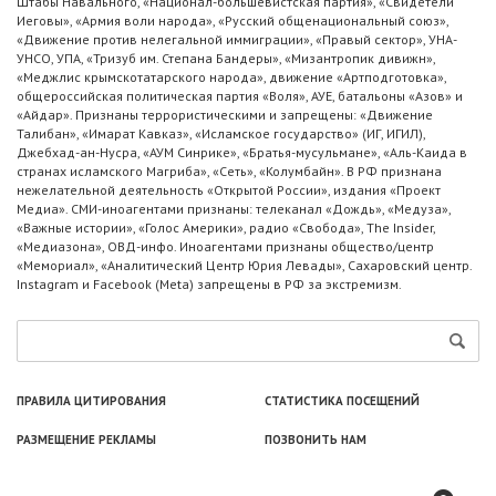
Штабы Навального, «Национал-большевистская партия», «Свидетели
Иеговы», «Армия воли народа», «Русский общенациональный союз»,
«Движение против нелегальной иммиграции», «Правый сектор», УНА-
УНСО, УПА, «Тризуб им. Степана Бандеры», «Мизантропик дивижн»,
«Меджлис крымскотатарского народа», движение «Артподготовка»,
общероссийская политическая партия «Воля», АУЕ, батальоны «Азов» и
«Айдар». Признаны террористическими и запрещены: «Движение
Талибан», «Имарат Кавказ», «Исламское государство» (ИГ, ИГИЛ),
Джебхад-ан-Нусра, «АУМ Синрике», «Братья-мусульмане», «Аль-Каида в
странах исламского Магриба», «Сеть», «Колумбайн». В РФ признана
нежелательной деятельность «Открытой России», издания «Проект
Медиа». СМИ-иноагентами признаны: телеканал «Дождь», «Медуза»,
«Важные истории», «Голос Америки», радио «Свобода», The Insider,
«Медиазона», ОВД-инфо. Иноагентами признаны общество/центр
«Мемориал», «Аналитический Центр Юрия Левады», Сахаровский центр.
Instagram и Facebook (Metа) запрещены в РФ за экстремизм.
ПРАВИЛА ЦИТИРОВАНИЯ
СТАТИСТИКА ПОСЕЩЕНИЙ
РАЗМЕЩЕНИЕ РЕКЛАМЫ
ПОЗВОНИТЬ НАМ