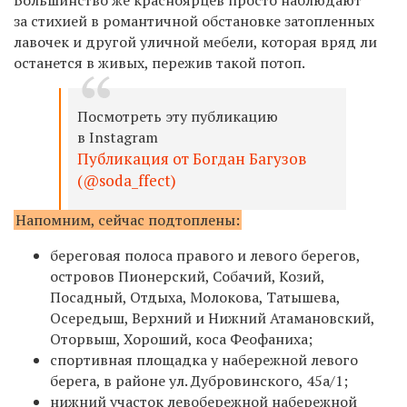
Большинство же красноярцев просто наблюдают
за стихией в романтичной обстановке затопленных
лавочек и другой уличной мебели, которая вряд ли
останется в живых, пережив такой потоп.
Посмотреть эту публикацию
в Instagram
Публикация от Богдан Багузов
(@soda_ffect)
Напомним, сейчас подтоплены:
береговая полоса правого и левого берегов,
островов Пионерский, Собачий, Козий,
Посадный, Отдыха, Молокова, Татышева,
Осередыш, Верхний и Нижний Атамановский,
Оторвыш, Хороший, коса Феофаниха;
спортивная площадка у набережной левого
берега, в районе ул. Дубровинского, 45а/1;
нижний участок левобережной набережной