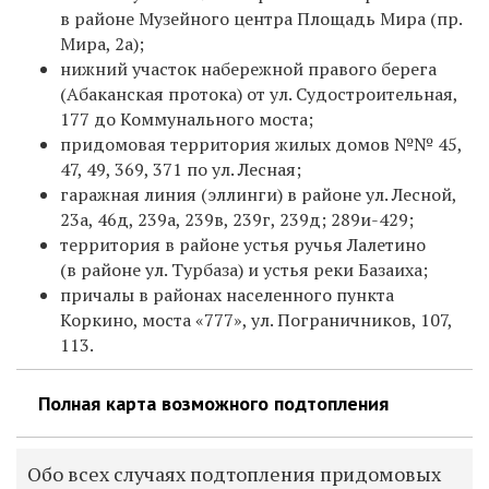
в районе Музейного центра Площадь Мира (пр.
Мира, 2а);
нижний участок набережной правого берега
(Абаканская протока) от ул. Судостроительная,
177 до Коммунального моста;
придомовая территория жилых домов №№ 45,
47, 49, 369, 371 по ул. Лесная;
гаражная линия (эллинги) в районе ул. Лесной,
23а, 46д, 239а, 239в, 239г, 239д; 289и-429;
территория в районе устья ручья Лалетино
(в районе ул. Турбаза) и устья реки Базаиха;
причалы в районах населенного пункта
Коркино, моста «777», ул. Пограничников, 107,
113.
Полная карта возможного подтопления
Обо всех случаях подтопления придомовых