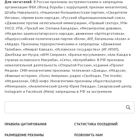
Для читателей:
В России признаны экстремистскими и запрещены
организации ФБК (Фонд борьбы с коррупцией, признан иноагентом),
Штабы Навального, «Национал-большевистская партия», «Свидетели
Иеговы», «Армия воли народа», «Русский общенациональный союз»,
«Движение против нелегальной иммиграции», «Правый сектор», УНА-
УНСО, УПА, «Тризуб им. Степана Бандеры», «Мизантропик дивижн»,
«Меджлис крымскотатарского народа», движение «Артподготовка»,
общероссийская политическая партия «Воля», АУЕ, батальоны «Азов» и
«Айдар». Признаны террористическими и запрещены: «Движение
Талибан», «Имарат Кавказ», «Исламское государство» (ИГ, ИГИЛ),
Джебхад-ан-Нусра, «АУМ Синрике», «Братья-мусульмане», «Аль-Каида в
странах исламского Магриба», «Сеть», «Колумбайн». В РФ признана
нежелательной деятельность «Открытой России», издания «Проект
Медиа». СМИ-иноагентами признаны: телеканал «Дождь», «Медуза»,
«Важные истории», «Голос Америки», радио «Свобода», The Insider,
«Медиазона», ОВД-инфо. Иноагентами признаны общество/центр
«Мемориал», «Аналитический Центр Юрия Левады», Сахаровский центр.
Instagram и Facebook (Metа) запрещены в РФ за экстремизм.
ПРАВИЛА ЦИТИРОВАНИЯ
СТАТИСТИКА ПОСЕЩЕНИЙ
РАЗМЕЩЕНИЕ РЕКЛАМЫ
ПОЗВОНИТЬ НАМ