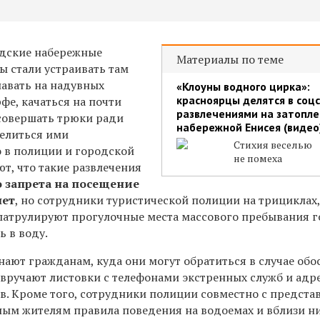
одские набережные
Материалы по теме
ы стали устраивать там
лавать
на надувных
«Клоуны водного цирка»:
красноярцы делятся в соц
фе, качаться на почти
развлечениями на затопл
 совершать трюки ради
набережной Енисея (видео
елиться ими
Стихия веселью
о в полиции и городской
не помеха
т, что такие развлечения
 запрета на посещение
нет
, но сотрудники туристической полиции н
а трициклах
 патрулируют прогулочные места массового пребывания 
ь в воду.
ают гражданам, куда они могут обратиться в случае обо
 вручают листовки с телефонами экстренных служб и адр
в. Кроме того, сотрудники полиции совместно с предста
ым жителям правила поведения на водоемах и вблизи ни