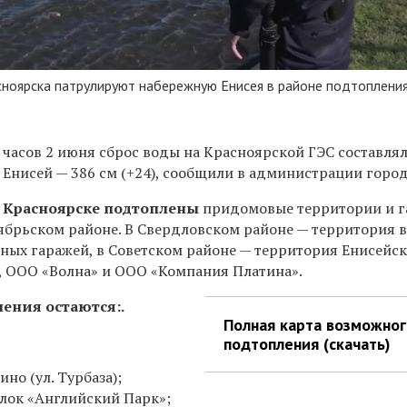
сноярска патрулируют набережную Енисея в районе подтоплени
 часов 2 июня сброс воды на Красноярской ГЭС составлял
е Енисей — 386 см (+24), сообщили в администрации город
 Красноярске подтоплены
придомовые территории и 
тябрьском районе. В Свердловском районе — территория 
чных гаражей, в Советском районе — территория Енисейс
 ООО «Волна» и ООО «Компания Платина».
ления остаются:.
Полная карта возможног
подтопления (скачать)
ино (ул. Турбаза);
лок «Английский Парк»;