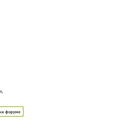
а,
на форуме