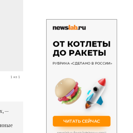
1 из 1
х, —
й
енные