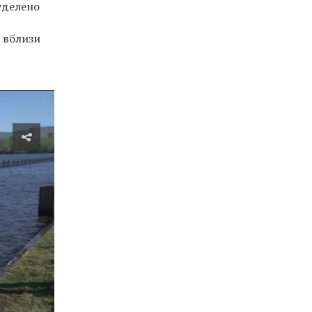
уделено
ь вблизи