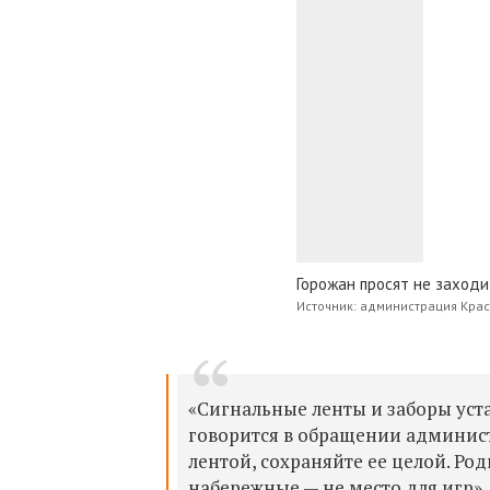
Горожан просят не заход
Источник: администрация Кра
«Сигнальные ленты и заборы уста
говорится в обращении админист
лентой, сохраняйте ее целой. Ро
набережные — не место для игр».