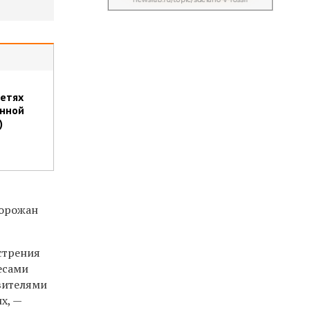
сетях
енной
)
,
горожан
стрения
есами
вителями
х, —