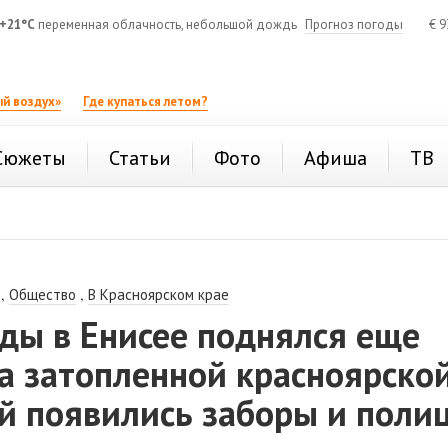
+21°C
переменная облачность, небольшой дождь
Прогноз погоды
€
9
й воздух»
Где купаться летом?
Сюжеты
Статьи
Фото
Афиша
ТВ
,
,
Общество
В Красноярском крае
ды в Енисее поднялся еще
На затопленной красноярско
й появились заборы и поли