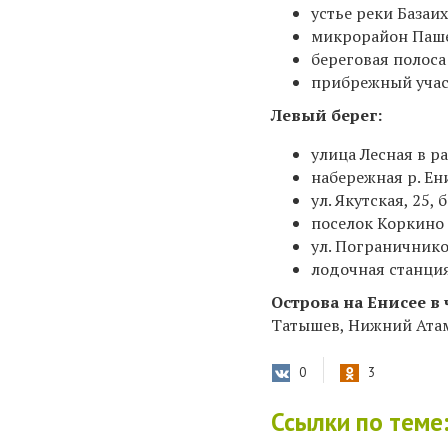
устье реки Базаих
микрорайон Паше
береговая полоса
прибрежный учас
Левый берег:
улица Лесная в ра
набережная р. Ени
ул. Якутская, 25,
поселок Коркино 
ул. Пограничнико
лодочная станци
Острова на Енисее в
Татышев, Нижний Ата
0
3
Ссылки по теме