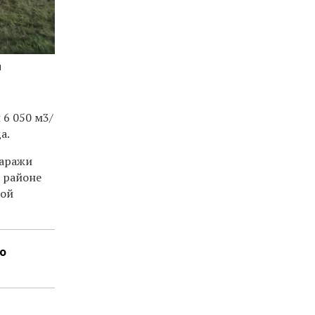
я
 6 050 м3/
а.
гаражи
в районе
кой
о