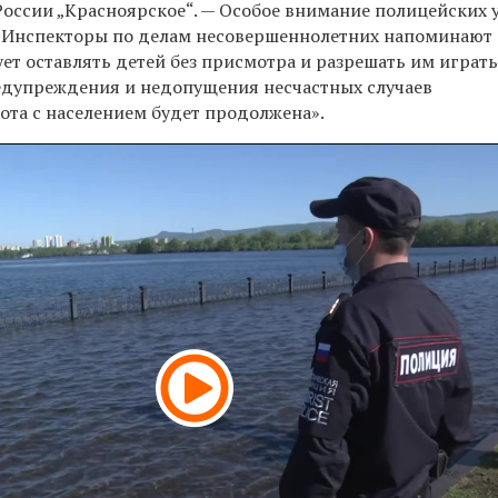
России „Красноярское“. — Особое внимание полицейских 
. Инспекторы по делам несовершеннолетних напоминают
ует оставлять детей без присмотра и разрешать им играт
едупреждения и недопущения несчастных случаев
ота с населением будет продолжена».