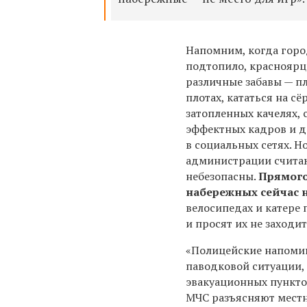
Напомним, когда гор
подтопило, красноярц
различные забавы — п
плотах,
кататься
на сёр
затопленных качелях,
эффектных кадров и д
в
социальных
сетях. Н
администрации считаю
небезопасны.
Прямого
набережных сейчас 
велосипедах и катере
и просят их не заходит
«Полицейские напомин
паводковой ситуации,
эвакуационных пункто
МЧС разъясняют местн