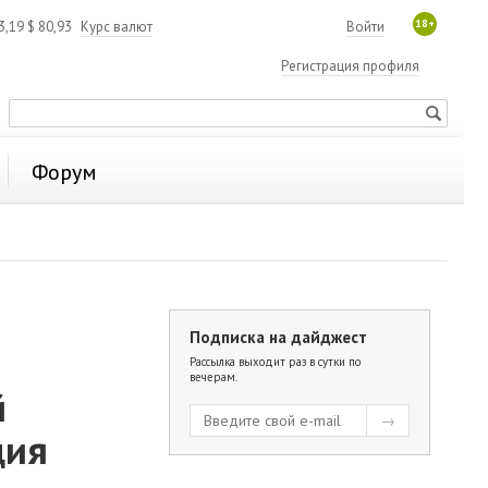
18+
3,19
$
80,93
Курс валют
Войти
Регистрация профиля
Форум
Подписка на дайджест
Рассылка выходит раз в сутки по
вечерам.
й
ция