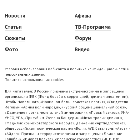
Новости
Афиша
Статьи
ТВ-Программа
Сюжеты
Форум
Фото
Видео
Условия использования веб-сайта и политика конфиденциальности и
персональных данных
Политика использования cookies
Для читателей:
В России признаны экстремистскими и запрещены
организации ФБК (Фонд борьбы с коррупцией, признан иноагентом),
Штабы Навального, «Национал-большевистская партия», «Свидетели
Иеговы», «Армия воли народа», «Русский общенациональный союз»,
«Движение против нелегальной иммиграции», «Правый сектор», УНА-
УНСО, УПА, «Тризуб им. Степана Бандеры», «Мизантропик дивижн»,
«Меджлис крымскотатарского народа», движение «Артподготовка»,
общероссийская политическая партия «Воля», АУЕ, батальоны «Азов» и
«Айдар». Признаны террористическими и запрещены: «Движение
Талибан», «Имарат Кавказ», «Исламское государство» (ИГ, ИГИЛ),