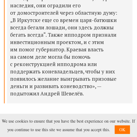
наследия, они оградили его
от домостроителей через областную думу:
„В Иркутске еще со времен царя-батюшки
всегда бегали лошади, они здесь должны
бегать всегда“. Также ипподром признали
инвестиционным проектом, и с этим
им помог губернатор. Краевая власть
на самом деле могла бы помочь
с реконструкцией ипподрома или
поддержать коневладельцев, чтобы у них
появилось желание выигрывать призовые
деньги и развивать коневодство», —
подытожил Андрей Шевелёв.
Однако спасителем красноярского ипподрома может
We use cookies to ensure that you have the best experience on our website. If
стать бизнес — спонсоры смогли бы помочь
you continue to use this site we assume that you accept this.
OK
с реконструкцией и «войти в историю», поскольку