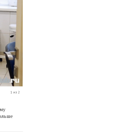
1 из 2
ому
больше