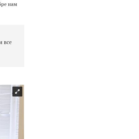
бре нам
и все