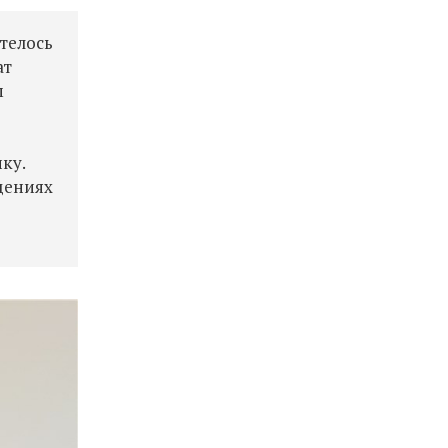
отелось
ат
м
ку.
дениях