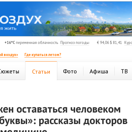
+16°C
переменная облачность
Прогноз погоды
€
94,06
$
81,41
Кур
й воздух»
Где купаться летом?
Сюжеты
Фото
Афиша
ТВ
Статьи
жен оставаться человеком
буквы»: рассказы докторов
в медицине