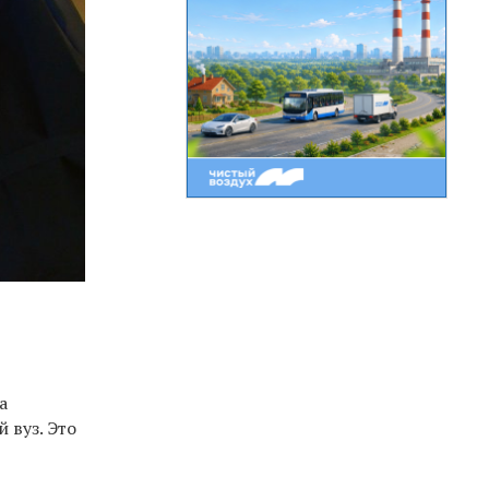
а
 вуз. Это