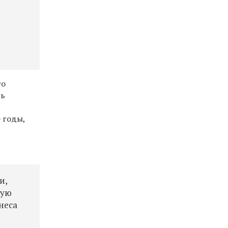
е
го
ть
 годы,
и,
мую
неса