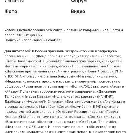
Сюжеты
Форум
Фото
Видео
Условия использования веб-сайта и политика конфиденциальности и
персональных данных
Политика использования cookies
Для читателей:
В России признаны экстремистскими и запрещены
организации ФБК (Фонд борьбы с коррупцией, признан иноагентом),
Штабы Навального, «Национал-большевистская партия», «Свидетели
Иеговы», «Армия воли народа», «Русский общенациональный союз»,
«Движение против нелегальной иммиграции», «Правый сектор», УНА-
УНСО, УПА, «Тризуб им. Степана Бандеры», «Мизантропик дивижн»,
«Меджлис крымскотатарского народа», движение «Артподготовка»,
общероссийская политическая партия «Воля», АУЕ, батальоны «Азов» и
«Айдар». Признаны террористическими и запрещены: «Движение
Талибан», «Имарат Кавказ», «Исламское государство» (ИГ, ИГИЛ),
Джебхад-ан-Нусра, «АУМ Синрике», «Братья-мусульмане», «Аль-Каида в
странах исламского Магриба», «Сеть», «Колумбайн». В РФ признана
нежелательной деятельность «Открытой России», издания «Проект
Медиа». СМИ-иноагентами признаны: телеканал «Дождь», «Медуза»,
«Важные истории», «Голос Америки», радио «Свобода», The Insider,
«Медиазона», ОВД-инфо. Иноагентами признаны общество/центр
«Мемориал», «Аналитический Центр Юрия Левады», Сахаровский центр.