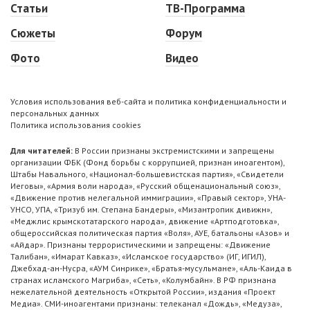
Статьи
ТВ-Программа
Сюжеты
Форум
Фото
Видео
Условия использования веб-сайта и политика конфиденциальности и
персональных данных
Политика использования cookies
Для читателей:
В России признаны экстремистскими и запрещены
организации ФБК (Фонд борьбы с коррупцией, признан иноагентом),
Штабы Навального, «Национал-большевистская партия», «Свидетели
Иеговы», «Армия воли народа», «Русский общенациональный союз»,
«Движение против нелегальной иммиграции», «Правый сектор», УНА-
УНСО, УПА, «Тризуб им. Степана Бандеры», «Мизантропик дивижн»,
«Меджлис крымскотатарского народа», движение «Артподготовка»,
общероссийская политическая партия «Воля», АУЕ, батальоны «Азов» и
«Айдар». Признаны террористическими и запрещены: «Движение
Талибан», «Имарат Кавказ», «Исламское государство» (ИГ, ИГИЛ),
Джебхад-ан-Нусра, «АУМ Синрике», «Братья-мусульмане», «Аль-Каида в
странах исламского Магриба», «Сеть», «Колумбайн». В РФ признана
нежелательной деятельность «Открытой России», издания «Проект
Медиа». СМИ-иноагентами признаны: телеканал «Дождь», «Медуза»,