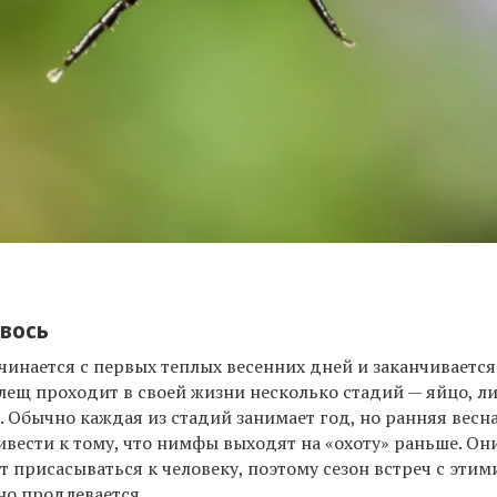
авось
инается с первых теплых весенних дней и заканчивается
лещ проходит в своей жизни несколько стадий — яйцо, л
. Обычно каждая из стадий занимает год, но ранняя весн
ивести к тому, что нимфы выходят на «охоту» раньше. Они
т присасываться к человеку, поэтому сезон встреч с этим
но продлевается.