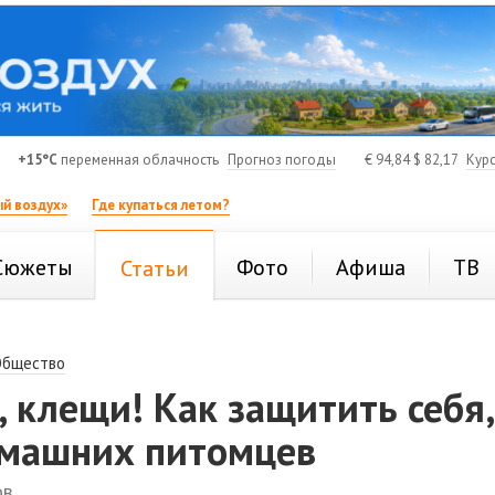
+15°C
переменная облачность
Прогноз погоды
€
94,84
$
82,17
Кур
й воздух»
Где купаться летом?
Сюжеты
Фото
Афиша
ТВ
Статьи
Общество
 клещи! Как защитить себя,
омашних питомцев
ов