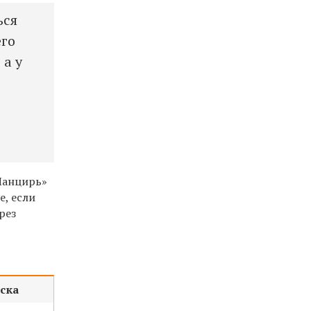
ься
его
 а у
Панцирь»
е, если
рез
ска