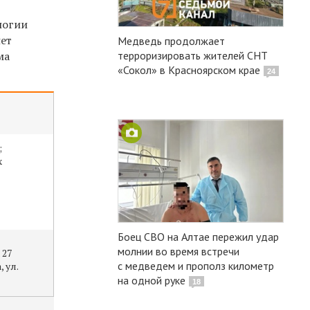
логии
нет
Медведь продолжает
ма
терроризировать жителей СНТ
«Сокол» в Красноярском крае
24
;
х
Боец СВО на Алтае пережил удар
молнии во время встречи
 27
с медведем и прополз километр
, ул.
на одной руке
18