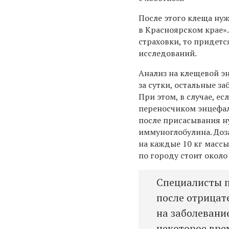
После этого клеща ну
в Красноярском крае»
страховки, то придет
исследований.
Анализ на клещевой э
за сутки, остальные за
При этом, в случае, е
переносчиком энцефали
после присасывания н
иммуноглобулина. Доз
на каждые 10 кг массы
по городу стоит около
Специалисты 
после отрицат
на заболевание
некоторое вре