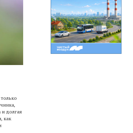
 только
ичинка,
а и долгая
, как
и