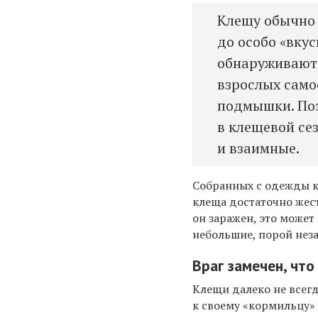
Клещу обычно 
до особо «вкус
обнаруживаются
взрослых самое
подмышки. Поэ
в клещевой се
и взаимные.
Собранных с одежды к
клеща достаточно жест
он заражен, это может
небольшие, порой нез
Враг замечен, что
Клещи далеко не всег
к своему «кормильцу»