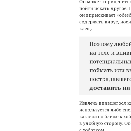
Он может «прицепитьс
пойти искать другое. 
он впрыскивает «обез
содержать вирус, носи
клещ.
Поэтому любой
на теле и впив
потенциальный
поймать или в
пострадавшег
доставить на
Извлечь впившегося к
используется либо спе
как можно ближе к хоб
в удобную сторону. Об
с хоботком.