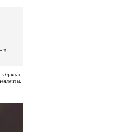
— в
ить брюки
пелленты.