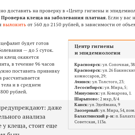
жно доставить на проверку в «Центр гигиены и эпидемио
.
Проверка клеща на заболевания платная
. Если у вас 
ся
выложить
от 560 до 2150 рублей, в зависимости от объе
нцефалит будет готов
Центр гигиены
болевания — до 5 суток.
и эпидемиологии
сли клещ окажется
та, в течение 96 часов
Красноярск:
ул. Сопочная, 38
Красноярск:
ул. 26 Бакински
ужно поставить прививку
комиссаров, 29;
а рассчитывается
Ачинск:
ул. Толстого, 23;
 тела и в среднем
Лесосибирск:
ул. Мира, 5;
 800 рублей.
Минусинск:
ул. Комарова, 1.
Шарыпово:
2 мкр, 8/4
Канск:
ул. Эдеймана, 9
предупреждают: даже
Заозерный:
ул. Мира, 54, пом.
ельного анализа
Балахтинский р-н:
п. Балахта
Советская, 113а.
 у клеща, стоит еще
мя быть