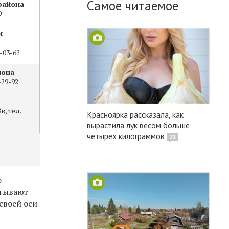
Самое читаемое
района
9
и
1-03-62
йона
-29-92
, тел.
Красноярка рассказала, как
вырастила лук весом больше
четырех килограммов
23
о
атывают
 своей оси
е