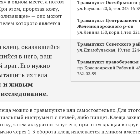
я» в одном месте, а потом
Травмпункт Октябрьского 
При этом, прорезая кожу,
ул. Баумана 20, б, тел. 243-16-8
боливающее» — оно может
Травмпункт Центрального 
телем которого является
Железнодорожного р-ов
ул. Ленина 150, корп.1, тел. 22
Травмпункт Советского ра
 клещ, оказавшийся
ул. Джамбульская, 19, тел. 224
шийся в него, ваш
Травмпункт правобережья
 враг. Его нужно
пр. Красноярский Рабочий, 48в
ытащить из тела
262-02-55
о
и живым
 исследование.
леща можно в травмпункте или самостоятельно. Для этог
циальный инструмент с петлей, либо пинцет. Клеща захв
отку, затем аккуратно тянут его, при этом вращая вокруг
ычно через 1-3 оборота клещ извлекается целиком вмест