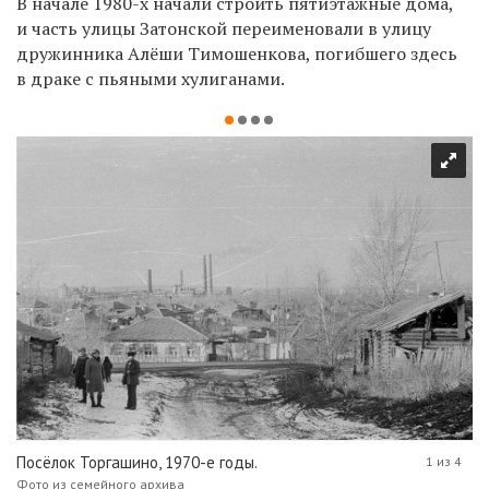
В начале 1980-х начали строить пятиэтажные дома,
и часть улицы Затонской переименовали в улицу
дружинника Алёши Тимошенкова, погибшего здесь
в драке с пьяными хулиганами.
Посёлок Торгашино, 1970-е годы.
1 из 4
Фото из семейного архива