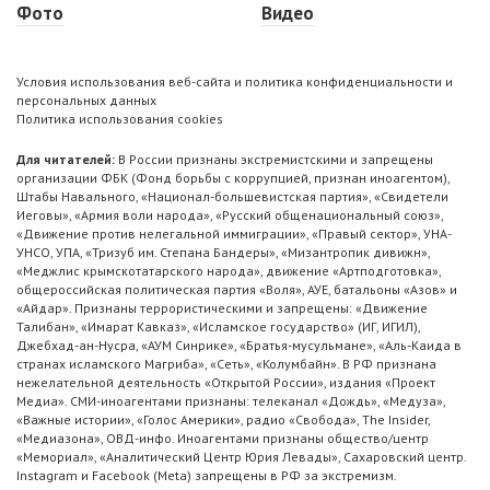
Фото
Видео
Условия использования веб-сайта и политика конфиденциальности и
персональных данных
Политика использования cookies
Для читателей:
В России признаны экстремистскими и запрещены
организации ФБК (Фонд борьбы с коррупцией, признан иноагентом),
Штабы Навального, «Национал-большевистская партия», «Свидетели
Иеговы», «Армия воли народа», «Русский общенациональный союз»,
«Движение против нелегальной иммиграции», «Правый сектор», УНА-
УНСО, УПА, «Тризуб им. Степана Бандеры», «Мизантропик дивижн»,
«Меджлис крымскотатарского народа», движение «Артподготовка»,
общероссийская политическая партия «Воля», АУЕ, батальоны «Азов» и
«Айдар». Признаны террористическими и запрещены: «Движение
Талибан», «Имарат Кавказ», «Исламское государство» (ИГ, ИГИЛ),
Джебхад-ан-Нусра, «АУМ Синрике», «Братья-мусульмане», «Аль-Каида в
странах исламского Магриба», «Сеть», «Колумбайн». В РФ признана
нежелательной деятельность «Открытой России», издания «Проект
Медиа». СМИ-иноагентами признаны: телеканал «Дождь», «Медуза»,
«Важные истории», «Голос Америки», радио «Свобода», The Insider,
«Медиазона», ОВД-инфо. Иноагентами признаны общество/центр
«Мемориал», «Аналитический Центр Юрия Левады», Сахаровский центр.
Instagram и Facebook (Metа) запрещены в РФ за экстремизм.