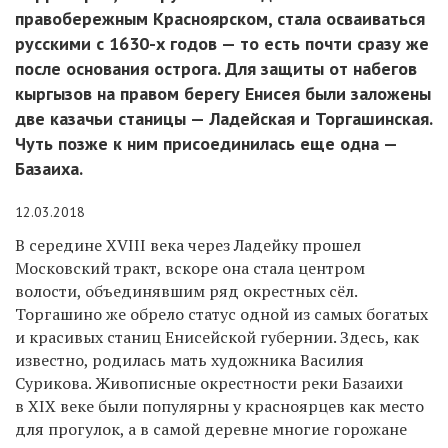
правобережным Красноярском, стала осваиваться
русскими с 1630-х годов — то есть почти сразу же
после основания острога. Для защиты от набегов
кыргызов на правом берегу Енисея были заложены
две казачьи станицы — Ладейская и Торгашинская.
Чуть позже к ним присоединилась еще одна —
Базаиха.
12.03.2018
В середине XVIII века через Ладейку прошел
Московский тракт, вскоре она стала центром
волости, объединявшим ряд окрестных сёл.
Торгашино же обрело статус одной из самых богатых
и красивых станиц Енисейской губернии. Здесь, как
известно, родилась мать художника Василия
Сурикова. Живописные окрестности реки Базаихи
в XIX веке были популярны у красноярцев как место
для прогулок, а в самой деревне многие горожане