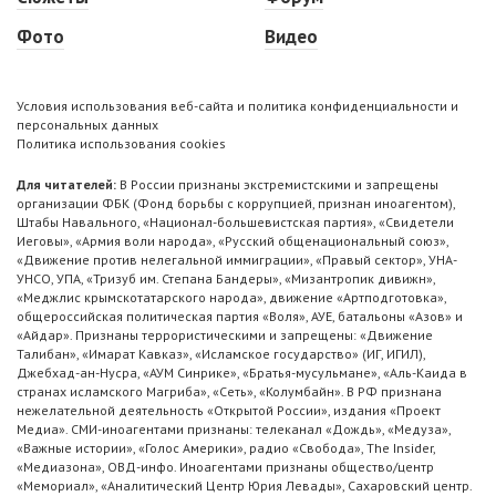
Фото
Видео
Условия использования веб-сайта и политика конфиденциальности и
персональных данных
Политика использования cookies
Для читателей:
В России признаны экстремистскими и запрещены
организации ФБК (Фонд борьбы с коррупцией, признан иноагентом),
Штабы Навального, «Национал-большевистская партия», «Свидетели
Иеговы», «Армия воли народа», «Русский общенациональный союз»,
«Движение против нелегальной иммиграции», «Правый сектор», УНА-
УНСО, УПА, «Тризуб им. Степана Бандеры», «Мизантропик дивижн»,
«Меджлис крымскотатарского народа», движение «Артподготовка»,
общероссийская политическая партия «Воля», АУЕ, батальоны «Азов» и
«Айдар». Признаны террористическими и запрещены: «Движение
Талибан», «Имарат Кавказ», «Исламское государство» (ИГ, ИГИЛ),
Джебхад-ан-Нусра, «АУМ Синрике», «Братья-мусульмане», «Аль-Каида в
странах исламского Магриба», «Сеть», «Колумбайн». В РФ признана
нежелательной деятельность «Открытой России», издания «Проект
Медиа». СМИ-иноагентами признаны: телеканал «Дождь», «Медуза»,
«Важные истории», «Голос Америки», радио «Свобода», The Insider,
«Медиазона», ОВД-инфо. Иноагентами признаны общество/центр
«Мемориал», «Аналитический Центр Юрия Левады», Сахаровский центр.