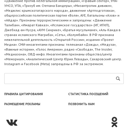
«Движение против нелегальной иммиграции», «Правый сектор», УНА-
УНСО, УПА, «Тризуб им. Степана Бандеры», «Мизантропик дивижн»,
«Меджлис крымскотатарского народа», движение «Артподготовка»,
общероссийская политическая партия «Воля», АУЕ, батальоны «Азов» и
«Айдар». Признаны террористическими и запрещены: «Движение
Талибан», «Имарат Кавказ», «Исламское государство» (ИГ, ИГИЛ),
Джебхад-ан-Нусра, «АУМ Синрике», «Братья-мусульмане», «Аль-Каида в
странах исламского Магриба», «Сеть», «Колумбайн». В РФ признана
нежелательной деятельность «Открытой России», издания «Проект
Медиа». СМИ-иноагентами признаны: телеканал «Дождь», «Медуза»,
«Важные истории», «Голос Америки», радио «Свобода», The Insider,
«Медиазона», ОВД-инфо. Иноагентами признаны общество/центр
«Мемориал», «Аналитический Центр Юрия Левады», Сахаровский центр.
Instagram и Facebook (Metа) запрещены в РФ за экстремизм.
ПРАВИЛА ЦИТИРОВАНИЯ
СТАТИСТИКА ПОСЕЩЕНИЙ
РАЗМЕЩЕНИЕ РЕКЛАМЫ
ПОЗВОНИТЬ НАМ