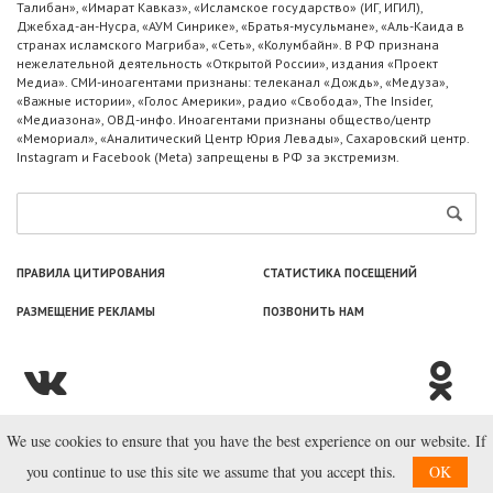
Талибан», «Имарат Кавказ», «Исламское государство» (ИГ, ИГИЛ),
Джебхад-ан-Нусра, «АУМ Синрике», «Братья-мусульмане», «Аль-Каида в
странах исламского Магриба», «Сеть», «Колумбайн». В РФ признана
нежелательной деятельность «Открытой России», издания «Проект
Медиа». СМИ-иноагентами признаны: телеканал «Дождь», «Медуза»,
«Важные истории», «Голос Америки», радио «Свобода», The Insider,
«Медиазона», ОВД-инфо. Иноагентами признаны общество/центр
«Мемориал», «Аналитический Центр Юрия Левады», Сахаровский центр.
Instagram и Facebook (Metа) запрещены в РФ за экстремизм.
ПРАВИЛА ЦИТИРОВАНИЯ
СТАТИСТИКА ПОСЕЩЕНИЙ
РАЗМЕЩЕНИЕ РЕКЛАМЫ
ПОЗВОНИТЬ НАМ
We use cookies to ensure that you have the best experience on our website. If
© ООО «Лаборатория Новоcтей», 2003—2026.
you continue to use this site we assume that you accept this.
OK