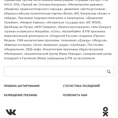
УНСО, УПА, «Тризуб им. Степана Бандеры», «Мизантропик дивижн»,
«Меджлис крымскотатарского народа», движение «Артподготовка»,
общероссийская политическая партия «Воля», АУЕ, батальоны «Азов» и
«Айдар». Признаны террористическими и запрещены: «Движение
Талибан», «Имарат Кавказ», «Исламское государство» (ИГ, ИГИЛ),
Джебхад-ан-Нусра, «АУМ Синрике», «Братья-мусульмане», «Аль-Каида в
странах исламского Магриба», «Сеть», «Колумбайн». В РФ признана
нежелательной деятельность «Открытой России», издания «Проект
Медиа». СМИ-иноагентами признаны: телеканал «Дождь», «Медуза»,
«Важные истории», «Голос Америки», радио «Свобода», The Insider,
«Медиазона», ОВД-инфо. Иноагентами признаны общество/центр
«Мемориал», «Аналитический Центр Юрия Левады», Сахаровский центр.
Instagram и Facebook (Metа) запрещены в РФ за экстремизм.
ПРАВИЛА ЦИТИРОВАНИЯ
СТАТИСТИКА ПОСЕЩЕНИЙ
РАЗМЕЩЕНИЕ РЕКЛАМЫ
ПОЗВОНИТЬ НАМ