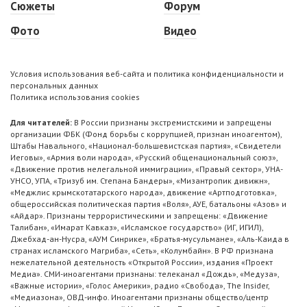
Сюжеты
Форум
Фото
Видео
Условия использования веб-сайта и политика конфиденциальности и
персональных данных
Политика использования cookies
Для читателей:
В России признаны экстремистскими и запрещены
организации ФБК (Фонд борьбы с коррупцией, признан иноагентом),
Штабы Навального, «Национал-большевистская партия», «Свидетели
Иеговы», «Армия воли народа», «Русский общенациональный союз»,
«Движение против нелегальной иммиграции», «Правый сектор», УНА-
УНСО, УПА, «Тризуб им. Степана Бандеры», «Мизантропик дивижн»,
«Меджлис крымскотатарского народа», движение «Артподготовка»,
общероссийская политическая партия «Воля», АУЕ, батальоны «Азов» и
«Айдар». Признаны террористическими и запрещены: «Движение
Талибан», «Имарат Кавказ», «Исламское государство» (ИГ, ИГИЛ),
Джебхад-ан-Нусра, «АУМ Синрике», «Братья-мусульмане», «Аль-Каида в
странах исламского Магриба», «Сеть», «Колумбайн». В РФ признана
нежелательной деятельность «Открытой России», издания «Проект
Медиа». СМИ-иноагентами признаны: телеканал «Дождь», «Медуза»,
«Важные истории», «Голос Америки», радио «Свобода», The Insider,
«Медиазона», ОВД-инфо. Иноагентами признаны общество/центр