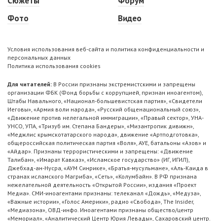
Сюжеты
Форум
Фото
Видео
Условия использования веб-сайта и политика конфиденциальности и
персональных данных
Политика использования cookies
Для читателей:
В России признаны экстремистскими и запрещены
организации ФБК (Фонд борьбы с коррупцией, признан иноагентом),
Штабы Навального, «Национал-большевистская партия», «Свидетели
Иеговы», «Армия воли народа», «Русский общенациональный союз»,
«Движение против нелегальной иммиграции», «Правый сектор», УНА-
УНСО, УПА, «Тризуб им. Степана Бандеры», «Мизантропик дивижн»,
«Меджлис крымскотатарского народа», движение «Артподготовка»,
общероссийская политическая партия «Воля», АУЕ, батальоны «Азов» и
«Айдар». Признаны террористическими и запрещены: «Движение
Талибан», «Имарат Кавказ», «Исламское государство» (ИГ, ИГИЛ),
Джебхад-ан-Нусра, «АУМ Синрике», «Братья-мусульмане», «Аль-Каида в
странах исламского Магриба», «Сеть», «Колумбайн». В РФ признана
нежелательной деятельность «Открытой России», издания «Проект
Медиа». СМИ-иноагентами признаны: телеканал «Дождь», «Медуза»,
«Важные истории», «Голос Америки», радио «Свобода», The Insider,
«Медиазона», ОВД-инфо. Иноагентами признаны общество/центр
«Мемориал», «Аналитический Центр Юрия Левады», Сахаровский центр.