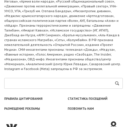
Иеговы», «Армия воли народа», «Русский общенациональный союз»,
«Движение против нелегальной иммиграции», «Правый сектор», УНА-
УНСО, УПА, «Тризуб им. Степана Бандеры», «Мизантропик дивижн»,
«Меджлис крымскотатарского народа», движение «Артподготовка»,
общероссийская политическая партия «Воля», АУЕ, батальоны «Азов» и
«Айдар». Признаны террористическими и запрещены: «Движение
Талибан», «Имарат Кавказ», «Исламское государство» (ИГ, ИГИЛ),
Джебхад-ан-Нусра, «АУМ Синрике», «Братья-мусульмане», «Аль-Каида в
странах исламского Магриба», «Сеть», «Колумбайн». В РФ признана
нежелательной деятельность «Открытой России», издания «Проект
Медиа». СМИ-иноагентами признаны: телеканал «Дождь», «Медуза»,
«Важные истории», «Голос Америки», радио «Свобода», The Insider,
«Медиазона», ОВД-инфо. Иноагентами признаны общество/центр
«Мемориал», «Аналитический Центр Юрия Левады», Сахаровский центр.
Instagram и Facebook (Metа) запрещены в РФ за экстремизм.
ПРАВИЛА ЦИТИРОВАНИЯ
СТАТИСТИКА ПОСЕЩЕНИЙ
РАЗМЕЩЕНИЕ РЕКЛАМЫ
ПОЗВОНИТЬ НАМ