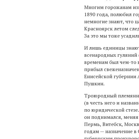
Многим горожанам изв
1890 года, полюбил го
немногие знают, что 
Красноярск летом след
За это мы тоже усадил
И лишь единицы знают,
всенародных гуляний (
временам был чем-то 
прибыл свеженазначе
Енисейской губернии 
Пушкин.
Троюродный племянни
(в честь него и назва
по юридической стезе
он поднимался, меняя
Пермь, Витебск, Москв
годам — назначение в
губернским прокуроро