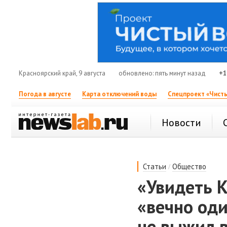
Красноярский край, 9 августа
обновлено: пять минут назад
+1
Погода в августе
Карта отключений воды
Спецпроект «Чисты
Новости
/
Статьи
Общество
«Увидеть К
«вечно од
не выжил 