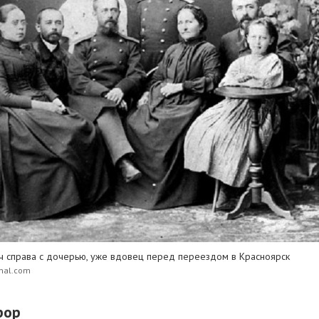
ч справа с дочерью, уже вдовец перед переездом в Красноярск
rnal.com
рор