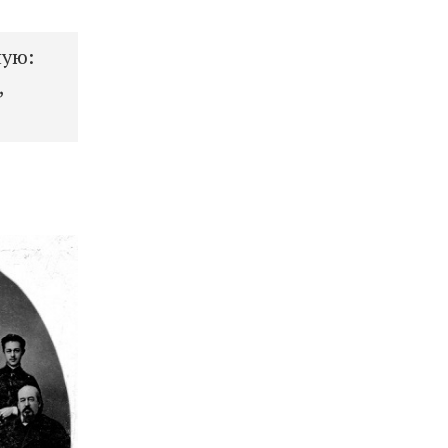
ную:
,