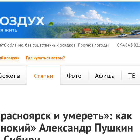
6°C
облачно, без существенных осадков
Прогноз погоды
€
94,84
$
82,
й воздух»
Где купаться летом?
Сюжеты
Фото
Афиша
ТВ
Статьи
расноярск и умереть»: как
инокий» Александр Пушкин
в Сибири