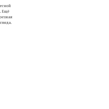
весной
. Ещё
роезжая
гляда.