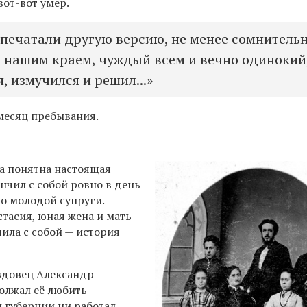
вот-вот умер.
апечатали другую версию, не менее сомнитель
 нашим краем, чуждый всем и вечно одинокий
, измучился и решил...»
 месяц пребывания.
ла понятна настоящая
нчил с собой ровно в день
го молодой супруги.
тасия, юная жена и мать
ила с собой — история
 вдовец Александр
олжал её любить
ы губернии ни работал,