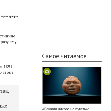
а прокурора
остинице
сразу ему
Самое читаемое
ля 1891
р стоит
тва,
аже
«Решили никого не пугать»: