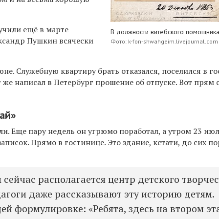
учили ещё в марте
В должности витебского помощник
ександр Пушкин всячески
Фото: k-fon-shwahgeim.livejournal.com
юне. Служебную квартиру брать отказался, поселился в г
ут же написал в Петербург прошение об отпуске. Вот прям 
чай»
и. Еще пару недель он угрюмо поработал, а утром 23 ию
записок. Прямо в гостинице. Это здание, кстати, до сих по
м сейчас располагается центр детского творчес
агоги даже рассказывают эту историю детям.
ей формулировке: «Ребята, здесь на втором эт