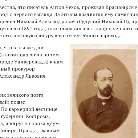
естно, что писатель Антон Чехов, проезжая Красноярск 
род с первого взгляда. За это мы воздвигли ему памятник
царевич Николай Александрович (будущий Николай
II
), п
ующего 1891 года, тоже полюбил наш город с первого вз
и его восковую фигуру в трюм музейного парохода.
 что в эти же дни
а визит царевича по тем
вроде Универсиады) к нам
нный прокурор
Александр Львович
к великого поэта
нный) пошел
. По карьерной лестнице
 губернии: Кострома,
а, и вдруг к сорока двум
 Сибирь. Правда, главным
м и на весьма хорошую