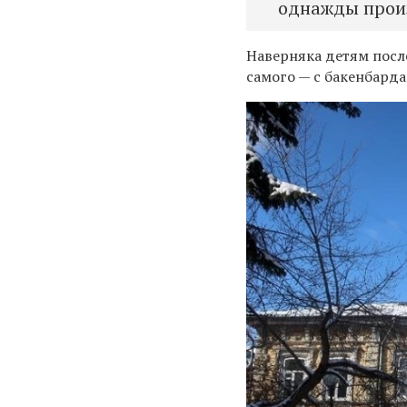
однажды произ
Наверняка детям посл
самого — с бакенбард