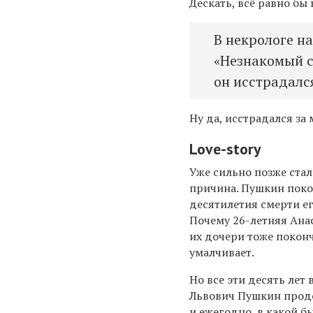
Дескать, всё равно бы 
В некрологе н
«Незнакомый с
он исстрадался
Ну да, исстрадался за
Love
-
story
Уже сильно позже ста
причина. Пушкин поко
десятилетия смерти е
Почему 26-летняя Анас
их дочери тоже поконч
умалчивает.
Но все эти десять лет
Львович Пушкин прод
и ежегодно, в какой б