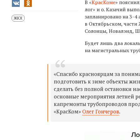
В «
КрасКоме
» пояснил
лог» и о. Казачий вып
запланировано на 3-4
ЖКХ
в Октябрьском, части
Солонцы, Новалэнд, Ш
Будет лишь два локал
на магистральных труб
«Спасибо красноярцам за пониман
подготовить к зиме объекты жиз
сделать без полной остановки 
основные мероприятия летней р
капремонты трубопроводов прод
«КрасКом»
Олег Гончеров
.