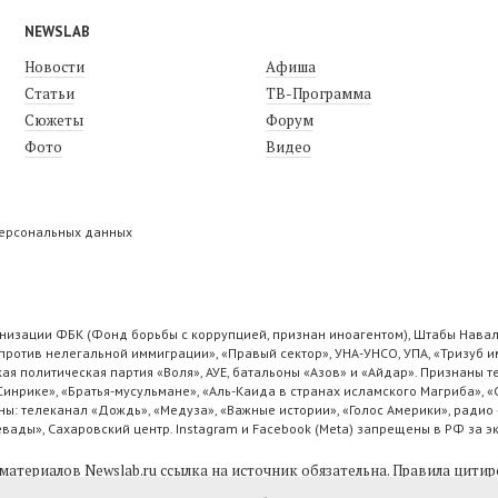
NEWSLAB
Новости
Афиша
Статьи
ТВ-Программа
Сюжеты
Форум
Фото
Видео
персональных данных
низации ФБК (Фонд борьбы с коррупцией, признан иноагентом), Штабы Навал
ротив нелегальной иммиграции», «Правый сектор», УНА-УНСО, УПА, «Тризуб и
ая политическая партия «Воля», АУЕ, батальоны «Азов» и «Айдар». Признаны
 Синрике», «Братья-мусульмане», «Аль-Каида в странах исламского Магриба», 
ы: телеканал «Дождь», «Медуза», «Важные истории», «Голос Америки», радио 
ады», Сахаровский центр. Instagram и Facebook (Metа) запрещены в РФ за э
материалов Newslab.ru ссылка на источник обязательна.
Правила цитир