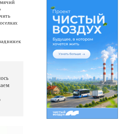
емячий
о
ючить
оселках
задвижек
лось
ваем
р