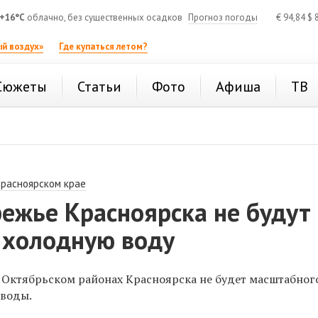
+16°C
облачно, без существенных осадков
Прогноз погоды
€
94,84
$
8
й воздух»
Где купаться летом?
Сюжеты
Статьи
Фото
Афиша
ТВ
Красноярском крае
ежье Красноярска не будут
 холодную воду
Октябрьском районах Красноярска не будет масштабног
 воды.