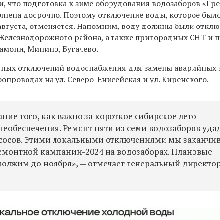
и, что подготовка к зиме оборудования водозаборов «Гр
олнена досрочно. Поэтому отключение воды, которое был
 августа, отменяется. Напомним, воду должны были откл
 Железнодорожного района, а также пригородных СНТ и п
амони, Минино, Бугачево.
ьных отключений водоснабжения для замены аварийных 
опроводах на ул. Северо-Енисейская и ул. Киренского.
ие того, как важно за короткое сибирское лето
необеспечения. Ремонт пяти из семи водозаборов уда
насосов. Этими локальными отключениями мы заканчи
емонтной кампании-2024 на водозаборах. Плановые
олжим до ноября», — отмечает генеральный директо