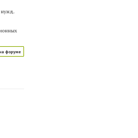
 нужд.
ционных
на форуме