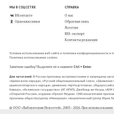
МЫ В СОЦСЕТЯХ
СПРАВКА
ВКонтакте
О нас
Одноклассники
Обратная связь
Логотип
RSS-экспорт
Контакты редакции
Условия использования веб-сайта и политика конфиденциальности и 
Политика использования cookies
Заметили ошибку? Выделите её и нажмите
Ctrl + Enter
.
Для читателей:
В России признаны экстремистскими и запрещены орга
«Армия воли народа», «Русский общенациональный союз», «Движение п
крымскотатарского народа», движение «Артподготовка», общероссийск
Кавказ», «Исламское государство» (ИГ, ИГИЛ), Джебхад-ан-Нусра, «АУМ
«Открытой России», издания «Проект Медиа». СМИ-иноагентами признан
признаны общество/центр «Мемориал», «Аналитический Центр Юрия Лев
© ООО «Лаборатория Новоcтей», 2003—2026.
При использовании 