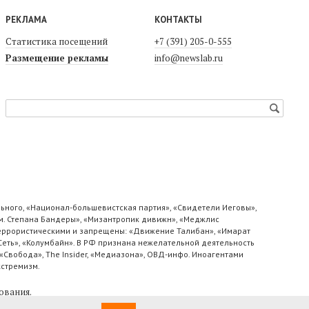
РЕКЛАМА
КОНТАКТЫ
Статистика посещений
+7 (391) 205-0-555
Размещение рекламы
info@newslab.ru
ьного, «Национал-большевистская партия», «Свидетели Иеговы»,
м. Степана Бандеры», «Мизантропик дивижн», «Меджлис
 террористическими и запрещены: «Движение Талибан», «Имарат
«Сеть», «Колумбайн». В РФ признана нежелательной деятельность
«Свобода», The Insider, «Медиазона», ОВД-инфо. Иноагентами
кстремизм.
ования
.