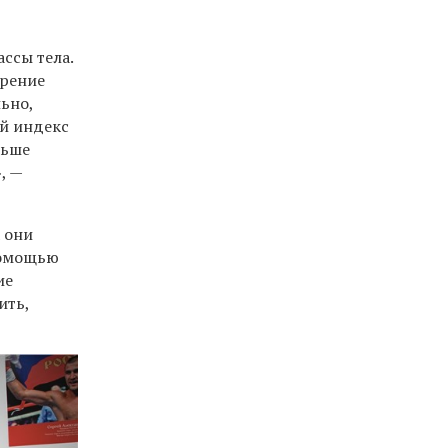
ссы тела.
ирение
ьно,
ий индекс
льше
, —
а они
помощью
ие
ить,