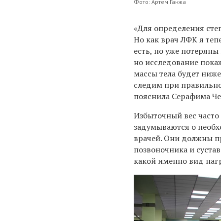
Фото: Артем Ганжа
«Для определения сте
Но как врач ЛФК я теп
есть, но уже потерян
но исследование пока
массы тела будет ниже
следим при правильно
пояснила Серафима Че
Избыточный вес часто 
задумываются о необх
врачей. Они должны п
позвоночника и сустав
какой именно вид нагр