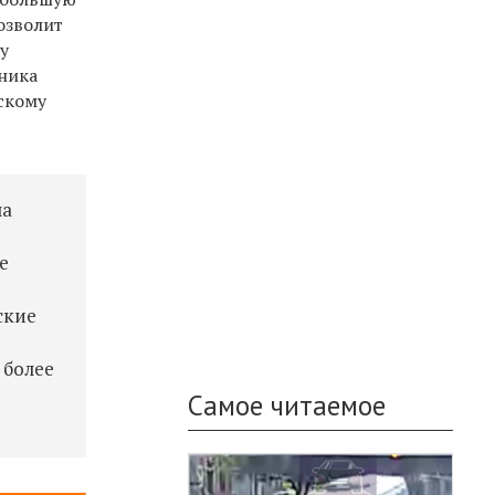
озволит
у
чника
ескому
ла
и
е
ские
е
 более
Самое читаемое