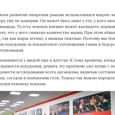
пени развития ожирения раньше использовался индекс ма
ерь ему не доверяю. Он может быть ниже у тех, у кого ож
ы мышцы. То есть человек внешне может выглядеть нормал
жет, что у него снижено количество мышц. При этом общ
, так как жиры легкие, а мышцы тяжелые. Поэтому мы бо
м похудении за показателем соотношения талии и бедер»
чельницкая.
появляется у людей еще в детстве. К тому времени, когд
одимости похудения, решать эту проблему уже лучше с 
ровести исследования всего организма, включая состоян
ов, сосудов и положения стоп. Только так можно определ
узки человеку показан.