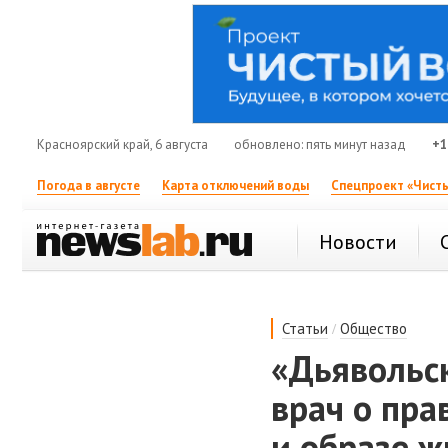
Красноярский край, 6 августа
обновлено: пять минут назад
+1
Погода в августе
Карта отключений воды
Спецпроект «Чисты
Новости
/
Статьи
Общество
«Дьявольс
врач о пра
и образе ж