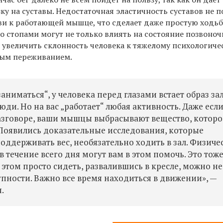
у на суставы. Недостаточная эластичность суставов не п
ви к работающей мышце, что сделает даже простую ходьб
о стопами могут не только влиять на состояние позвоно
и увеличить склонность человека к тяжелому психологич
ным переживанием.
аниматься“, у человека перед глазами встает образ за
ди. Но на вас „работает“ любая активность. Даже есл
азговоре, ваши мышцы выбрасывают вещество, которо
 Появились доказательные исследования, которые
поддерживать вес, необязательно ходить в зал. Физиче
 течение всего дня могут вам в этом помочь. Это тож
 этом просто сидеть, развалившись в кресле, можно не
купности. Важно все время находиться в движении», —
.