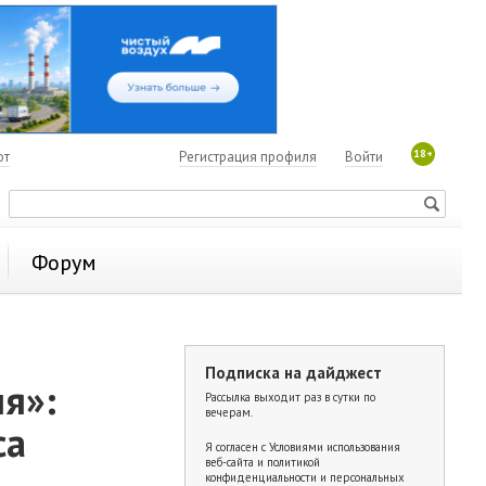
18+
ют
Регистрация профиля
Войти
Форум
Подписка на дайджест
я»:
Рассылка выходит раз в сутки по
вечерам.
са
Я согласен с
Условиями использования
веб-сайта и политикой
конфиденциальности и персональных