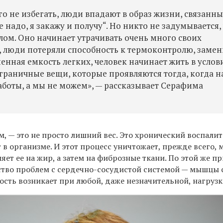
его не избегать, люди впадают в образ жизни, связанн
 надо, я закажу и получу“. Но никто не задумывается,
лом. Оно начинает утрачивать очень много своих
 люди потеряли способность к термоконтролю, замен
енная емкость легких, человек начинает жить в услов
ограничные вещи, которые проявляются тогда, когда 
аботы, а мы не можем», — рассказывает Серафима
м, — это не просто лишний вес. Это хронический воспали
 в организме. И этот процесс уничтожает, прежде всего
няет ее на жир, а затем на фиброзные ткани. По этой же п
ство проблем с сердечно-сосудистой системой — мышцы 
сть возникает при любой, даже незначительной, нагрузк