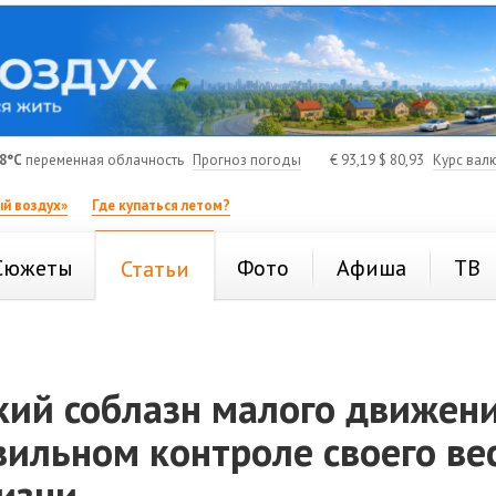
8°C
переменная облачность
Прогноз погоды
€
93,19
$
80,93
Курс вал
й воздух»
Где купаться летом?
Сюжеты
Фото
Афиша
ТВ
Статьи
кий соблазн малого движени
вильном контроле своего ве
изни