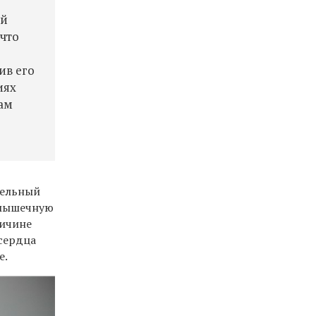
ый
 что
ив его
иях
нам
тельный
, мышечную
ричине
сердца
е.