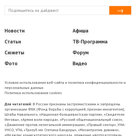
Новости
Афиша
Статьи
ТВ-Программа
Сюжеты
Форум
Фото
Видео
Условия использования веб-сайта и политика конфиденциальности и
персональных данных
Политика использования cookies
Для читателей:
В России признаны экстремистскими и запрещены
организации ФБК (Фонд борьбы с коррупцией, признан иноагентом),
Штабы Навального, «Национал-большевистская партия», «Свидетели
Иеговы», «Армия воли народа», «Русский общенациональный союз»,
«Движение против нелегальной иммиграции», «Правый сектор», УНА-
УНСО, УПА, «Тризуб им. Степана Бандеры», «Мизантропик дивижн»,
«Меджлис крымскотатарского народа», движение «Артподготовка»,