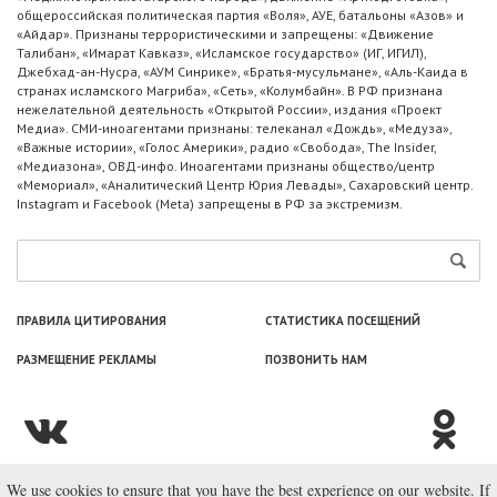
общероссийская политическая партия «Воля», АУЕ, батальоны «Азов» и
«Айдар». Признаны террористическими и запрещены: «Движение
Талибан», «Имарат Кавказ», «Исламское государство» (ИГ, ИГИЛ),
Джебхад-ан-Нусра, «АУМ Синрике», «Братья-мусульмане», «Аль-Каида в
странах исламского Магриба», «Сеть», «Колумбайн». В РФ признана
нежелательной деятельность «Открытой России», издания «Проект
Медиа». СМИ-иноагентами признаны: телеканал «Дождь», «Медуза»,
«Важные истории», «Голос Америки», радио «Свобода», The Insider,
«Медиазона», ОВД-инфо. Иноагентами признаны общество/центр
«Мемориал», «Аналитический Центр Юрия Левады», Сахаровский центр.
Instagram и Facebook (Metа) запрещены в РФ за экстремизм.
ПРАВИЛА ЦИТИРОВАНИЯ
СТАТИСТИКА ПОСЕЩЕНИЙ
РАЗМЕЩЕНИЕ РЕКЛАМЫ
ПОЗВОНИТЬ НАМ
We use cookies to ensure that you have the best experience on our website. If
© ООО «Лаборатория Новоcтей», 2003—2026.