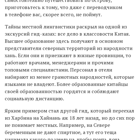
самостоятельно путешествовать по острову,
приготовьтесь к тому, что даже с переводчиком
в телефоне вас, скорее всего, не поймут.
Тайны местной лингвистики раскрыл на одной из
экскурсий гид-казах: все дело в классовости Китая.
Высшее образование здесь получают в основном
представители северных территорий из народности
хань. Если они и приезжают в южные провинции, то
работают врачами, менеджерами и прочими
топовыми специалистами. Персонал в отели
набирают из менее грамотных народностей, которые
языками не владеют. Более образованные китайцы
своей образованностью гордятся и соблюдают
социальную дистанцию.
Ярким примером стал другой гид, который переехал
из Харбина на Хайнань аж 18 лет назад, но до сих пор
не понимает местных. Например, на Севере
беременным не дают спиртное, а тут его теща
нанимала какого-то умельца, чтобы поить дочь