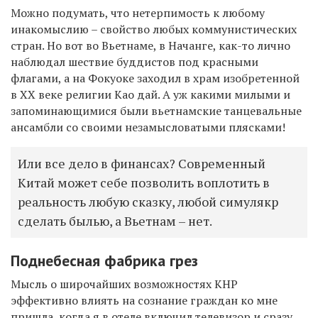
Можно подумать, что нетерпимость к любому
инакомыслию – свойство любых коммунистических
стран. Но вот во Вьетнаме, в Начанге,
как-то
лично
наблюдал шествие буддистов под красными
флагами, а на Фокуоке заходил в храм изобретенной
в ХХ веке религии Као дай. А уж какими милыми и
запоминающимися были вьетнамские танцевальные
ансамбли со своими незамысловатыми плясками!
Или все дело в финансах? Современный
Китай может себе позволить воплотить в
реальность любую сказку, любой симулякр
сделать былью, а Вьетнам – нет.
Поднебесная фабрика грез
Мысль о широчайших возможностях КНР
эффективно влиять на сознание граждан ко мне
пришла, когда я в отеле включил телевизор и сразу