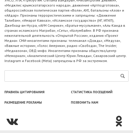
УНСО, УПА, «Тризуб им. Степана Бандеры», «Мизантропик дивижн»,
«Меджлис крымскотатарского народа», движение «Артподготовка»,
общероссийская политическая партия «Воля», АУЕ, батальоны «Азов» и
«Айдар». Признаны террористическими и запрещены: «Движение
Талибан», «Имарат Кавказ», «Исламское государство» (ИГ, ИГИЛ),
Джебхад-ан-Нусра, «АУМ Синрике», «Братья-мусульмане», «Аль-Каида в
странах исламского Магриба», «Сеть», «Колумбайн». В РФ признана
нежелательной деятельность «Открытой России», издания «Проект
Медиа». СМИ-иноагентами признаны: телеканал «Дождь», «Медуза»,
«Важные истории», «Голос Америки», радио «Свобода», The Insider,
«Медиазона», ОВД-инфо. Иноагентами признаны общество/центр
«Мемориал», «Аналитический Центр Юрия Левады», Сахаровский центр.
Instagram и Facebook (Metа) запрещены в РФ за экстремизм.
ПРАВИЛА ЦИТИРОВАНИЯ
СТАТИСТИКА ПОСЕЩЕНИЙ
РАЗМЕЩЕНИЕ РЕКЛАМЫ
ПОЗВОНИТЬ НАМ