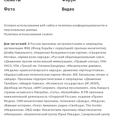
Фото
Видео
Условия использования веб-сайта и политика конфиденциальности и
персональных данных
Политика использования cookies
Для читателей:
В России признаны экстремистскими и запрещены
организации ФБК (Фонд борьбы с коррупцией, признан иноагентом),
Штабы Навального, «Национал-большевистская партия», «Свидетели
Иеговы», «Армия воли народа», «Русский общенациональный союз»,
«Движение против нелегальной иммиграции», «Правый сектор», УНА-
УНСО, УПА, «Тризуб им. Степана Бандеры», «Мизантропик дивижн»,
«Меджлис крымскотатарского народа», движение «Артподготовка»,
общероссийская политическая партия «Воля», АУЕ, батальоны «Азов» и
«Айдар». Признаны террористическими и запрещены: «Движение
Талибан», «Имарат Кавказ», «Исламское государство» (ИГ, ИГИЛ),
Джебхад-ан-Нусра, «АУМ Синрике», «Братья-мусульмане», «Аль-Каида в
странах исламского Магриба», «Сеть», «Колумбайн». В РФ признана
нежелательной деятельность «Открытой России», издания «Проект
Медиа». СМИ-иноагентами признаны: телеканал «Дождь», «Медуза»,
«Важные истории», «Голос Америки», радио «Свобода», The Insider,
«Медиазона», ОВД-инфо. Иноагентами признаны общество/центр
«Мемориал», «Аналитический Центр Юрия Левады», Сахаровский центр.