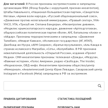
Для читателей:
В России признаны экстремистскими и запрещены
организации ФБК (Фонд борьбы с коррупцией, признан иноагентом),
Штабы Навального, «Национал-большевистская партия», «Свидетели
Иеговы», «Армия воли народа», «Русский общенациональный союз»,
«Движение против нелегальной иммиграции», «Правый сектор», УНА-
УНСО, УПА, «Тризуб им. Степана Бандеры», «Мизантропик дивижн»,
«Меджлис крымскотатарского народа», движение «Артподготовка»,
общероссийская политическая партия «Воля», АУЕ, батальоны «Азов» и
«Айдар». Признаны террористическими и запрещены: «Движение
Талибан», «Имарат Кавказ», «Исламское государство» (ИГ, ИГИЛ),
Джебхад-ан-Нусра, «АУМ Синрике», «Братья-мусульмане», «Аль-Каида в
странах исламского Магриба», «Сеть», «Колумбайн». В РФ признана
нежелательной деятельность «Открытой России», издания «Проект
Медиа». СМИ-иноагентами признаны: телеканал «Дождь», «Медуза»,
«Важные истории», «Голос Америки», радио «Свобода», The Insider,
«Медиазона», ОВД-инфо. Иноагентами признаны общество/центр
«Мемориал», «Аналитический Центр Юрия Левады», Сахаровский центр.
Instagram и Facebook (Metа) запрещены в РФ за экстремизм.
ПРАВИЛА ЦИТИРОВАНИЯ
СТАТИСТИКА ПОСЕЩЕНИЙ
РАЗМЕЩЕНИЕ РЕКЛАМЫ
ПОЗВОНИТЬ НАМ